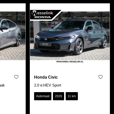
Honda Civic
aak
2.0 e:HEV Sport
Automaat
2026
11 km