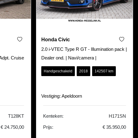
Honda Civic
2.0 i-VTEC Type R GT - Illumination pack |
Adpt. Cruise
Dealer ond. | Navi/camera |
Handgeschakeld
2018
142507 km
Vestiging: Apeldoorn
T128KT
Kenteken:
H171SN
€ 24.750,00
Prijs:
€ 35.950,00