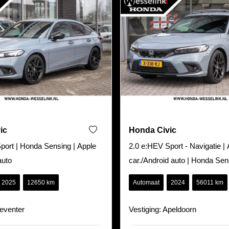
ic
Honda Civic
rt | Honda Sensing | Apple
2.0 e:HEV Sport - Navigatie | 
auto
car./Android auto | Honda Sen
2025
12650 km
Automaat
2024
56011 km
Deventer
Vestiging: Apeldoorn