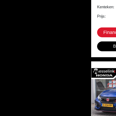
Kenteken:
Prijs:
Finan
B