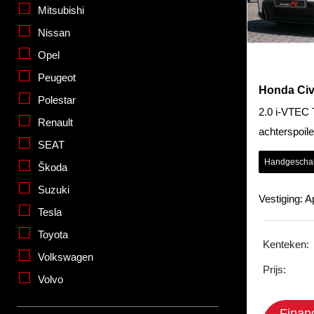
Mitsubishi
Nissan
Opel
Peugeot
Honda Civ
Polestar
2.0 i-VTEC 
Renault
achterspoile
SEAT
Forged 19"
Handgescha
Škoda
Suzuki
Vestiging: 
Tesla
Toyota
Kenteken:
Volkswagen
Prijs:
Volvo
Finan