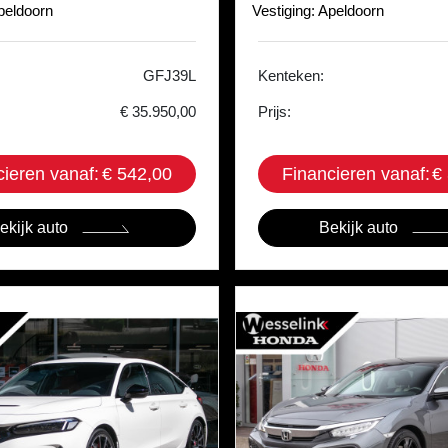
Apeldoorn
Vestiging: Apeldoorn
GFJ39L
Kenteken:
€ 35.950,00
Prijs:
cieren vanaf:
€ 542,00
Financieren vanaf:
€
ekijk auto
Bekijk auto