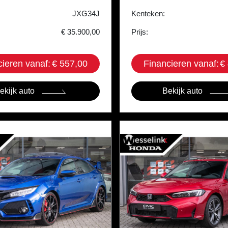
JXG34J
Kenteken:
€ 35.900,00
Prijs:
cieren vanaf:
€ 557,00
Financieren vanaf:
€
ekijk auto
Bekijk auto