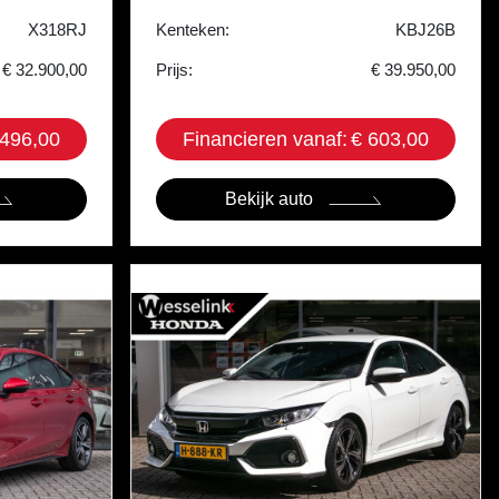
X318RJ
Kenteken:
KBJ26B
€ 32.900,00
Prijs:
€ 39.950,00
 496,00
Financieren vanaf:
€ 603,00
Bekijk auto