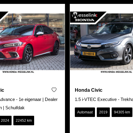
ic
Honda Civic
dvance - 1e eigenaar | Dealer
1.5 i-VTEC Executive - Trekh
 | Schuifdak
Automaat
2019
94305 km
2024
22452 km