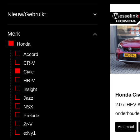
Nieuw/Gebruikt
Merk
Honda
Accord
CR-V
Civic
HR-V
Insight
Honda Civ
Jazz
2.0 e:HEV A
NSX
onderhouden
Prelude
Zr-V
Automaat
e:Ny1