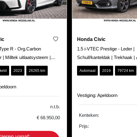
ic
Honda Civic
Type R - Org.Carbon
1.5 i-VTEC Prestige - Leder |
r | Milltek uitlaatsysteem |
Schuif/kanteldak | Trekhaak | 
keld
2023
26265 km
Automaat
2019
79724 km
Apeldoorn
Vestiging: Apeldoorn
n.t.b.
Kenteken:
€ 68.950,00
Prijs:
cieren vanaf: