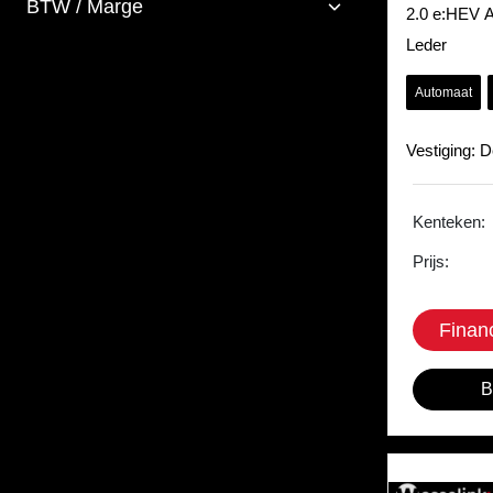
BTW / Marge
2.0 e:HEV A
Leder
Automaat
Vestiging: 
Kenteken:
Prijs:
Finan
B