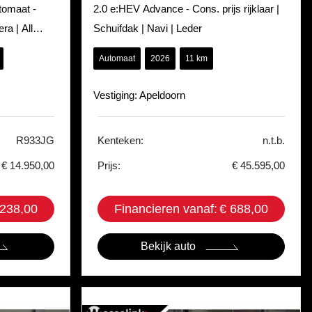
tomaat -
2.0 e:HEV Advance - Cons. prijs rijklaar |
ra | All
Schuifdak | Navi | Leder
Automaat
2026
11 km
Vestiging: Apeldoorn
R933JG
Kenteken:
n.t.b.
€ 14.950,00
Prijs:
€ 45.595,00
 238,00
Financieren vanaf:
€ 688,00
Bekijk auto