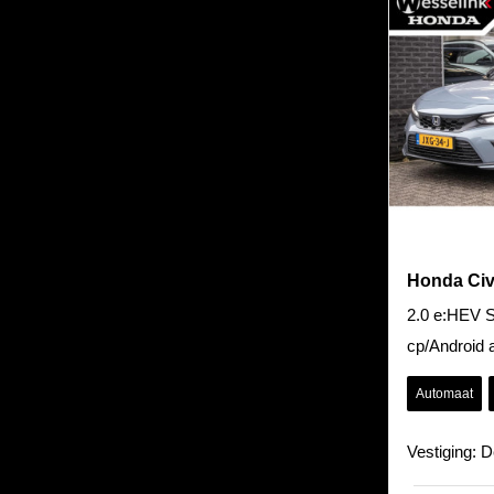
Honda Civ
2.0 e:HEV Spo
cp/Android 
Automaat
Vestiging: 