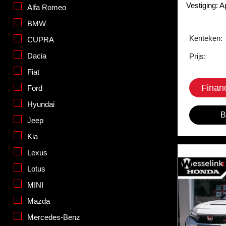
Vestiging: 
Alfa Romeo
BMW
Kenteken:
CUPRA
Dacia
Prijs:
Fiat
Finan
Ford
Hyundai
B
Jeep
Kia
Lexus
Lotus
MINI
Mazda
Mercedes-Benz