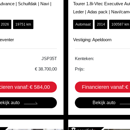
dvance | Schuifdak | Navi |
Tourer 1.8i-Vtec Executive Au
Leder | Adas pack | Navi/came
seasons
2026
19751 km
Automaat
2014
100587 km
Deventer
Vestiging: Apeldoorn
JSP35T
Kenteken:
€ 38.700,00
Prijs:
cieren vanaf:
€ 584,00
Financieren vanaf:
€
ekijk auto
Bekijk auto