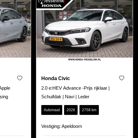
Honda Civic
Apple
2.0 e:HEV Advance -Prijs rijklaar |
sing
Schuifdak | Navi | Leder
Automaat
2026
2758 km
Vestiging: Apeldoorn