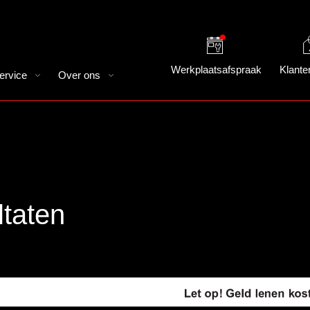
Werkplaatsafspraak
Klante
ervice
Over ons
taten