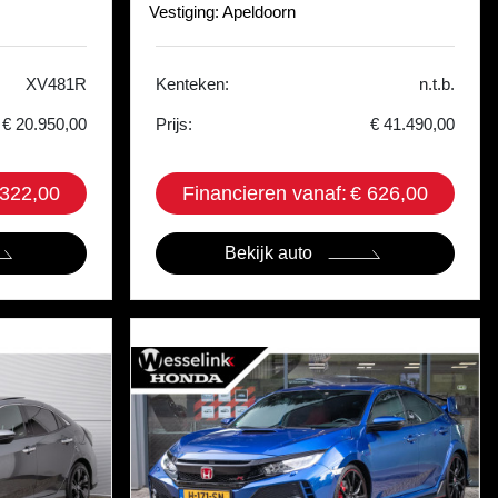
Vestiging: Apeldoorn
XV481R
Kenteken:
n.t.b.
€ 20.950,00
Prijs:
€ 41.490,00
 322,00
Financieren vanaf:
€ 626,00
Bekijk auto