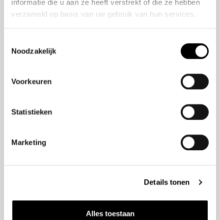
informatie die u aan ze heeft verstrekt of die ze hebben
Onze historie
ZR-V e:HEV
verzameld op basis van uw gebruik van hun services.
Onze mensen
CR-V e:HEV &
e:PHEV
Toestemmingsselectie
HR-V e:HEV
Noodzakelijk
Civic e:HEV
Jazz e:HEV
Voorkeuren
Civic Type R
Prelude e:HEV
Statistieken
Navigatie
Marketing
Vestigingen
Aanbod
Service
Details tonen
Nieuws
Alles toestaan