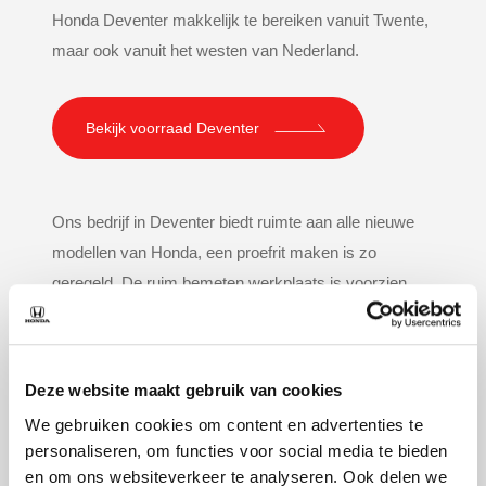
Honda Deventer makkelijk te bereiken vanuit Twente,
maar ook vanuit het westen van Nederland.
Bekijk voorraad Deventer
Ons bedrijf in Deventer biedt ruimte aan alle nieuwe
modellen van Honda, een proefrit maken is zo
geregeld. De ruim bemeten werkplaats is voorzien
van alle apparatuur om uw Honda in topconditie te
houden. Onze medewerkers zijn allemaal goed
getraind en staan u graag te woord.
Deze website maakt gebruik van cookies
We gebruiken cookies om content en advertenties te
Vakgarage Wesselink
personaliseren, om functies voor social media te bieden
Niet alleen met uw Honda bent u welkom in Deventer,
en om ons websiteverkeer te analyseren. Ook delen we