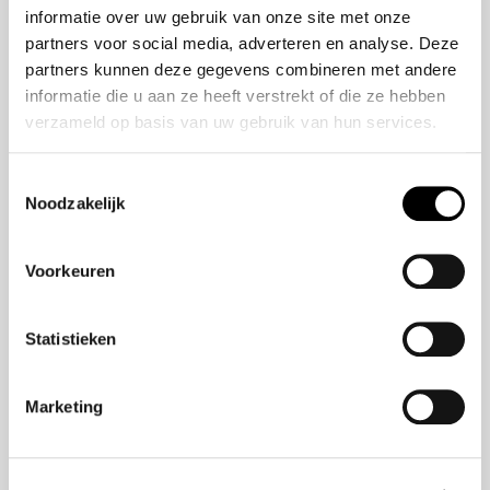
wij onderhouden en repareren alle merken. Tevens
informatie over uw gebruik van onze site met onze
hebben wij een zeer gevarieerd aanbod van leuke
partners voor social media, adverteren en analyse. Deze
partners kunnen deze gegevens combineren met andere
jonge gebruikte occasions van zeer uiteenlopende
informatie die u aan ze heeft verstrekt of die ze hebben
merken en types voor u beschikbaar. Ook zijn wij
verzameld op basis van uw gebruik van hun services.
voormalig Mitsubishi dealer en hebben wij dus een
uitgebreide kennis om ook uw Mitsubishi in Deventer
Toestemmingsselectie
te kunnen onderhouden. Alle merken zijn welkom!
Noodzakelijk
Voorkeuren
Statistieken
Marketing