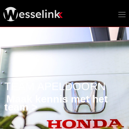
TEAM APELDOORN
Maak kennis met het
team >