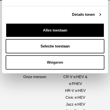
Details tonen
Alles toestaan
Selectie toestaan
Over ons
Modellen
Weigeren
Over ons
e:Ny1
Onze historie
ZR-V e:HEV
Onze mensen
CR-V e:HEV &
e:PHEV
HR-V e:HEV
Civic e:HEV
Jazz e:HEV