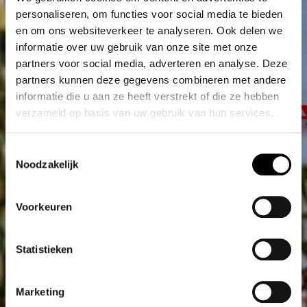
personaliseren, om functies voor social media te bieden
en om ons websiteverkeer te analyseren. Ook delen we
informatie over uw gebruik van onze site met onze
partners voor social media, adverteren en analyse. Deze
partners kunnen deze gegevens combineren met andere
informatie die u aan ze heeft verstrekt of die ze hebben
TEAM EMST
verzameld op basis van uw gebruik van hun services.
Maak kennis met het
team >
Toestemmingsselectie
Noodzakelijk
Voorkeuren
Statistieken
Marketing