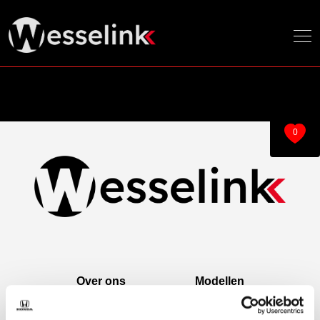
0
Over ons
Modellen
Over ons
e:Ny1