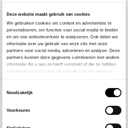
Onze historie
ZR-V e:HEV
Onze mensen
CR-V e:HEV &
Deze website maakt gebruik van cookies
e:PHEV
We gebruiken cookies om content en advertenties te
HR-V e:HEV
personaliseren, om functies voor social media te bieden
Civic e:HEV
en om ons websiteverkeer te analyseren. Ook delen we
Jazz e:HEV
informatie over uw gebruik van onze site met onze
Civic Type R
partners voor social media, adverteren en analyse. Deze
Prelude e:HEV
partners kunnen deze gegevens combineren met andere
informatie die u aan ze heeft verstrekt of die ze hebben
verzameld op basis van uw gebruik van hun services.
Navigatie
Vestigingen
Toestemmingsselectie
Noodzakelijk
Aanbod
Service
Voorkeuren
Nieuws
Statistieken