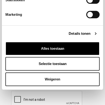
Nieuwsbrief aanmelden
Marketing
Meld u aan voor onze nieuwsbrief en blijf altijd op de
hoogte van de laatste ontwikkelingen binnen Honda
Details tonen
Wesselink.
Naam
(Vereist)
Alles toestaan
Selectie toestaan
E-mailadres
(Vereist)
Weigeren
CAPTCHA