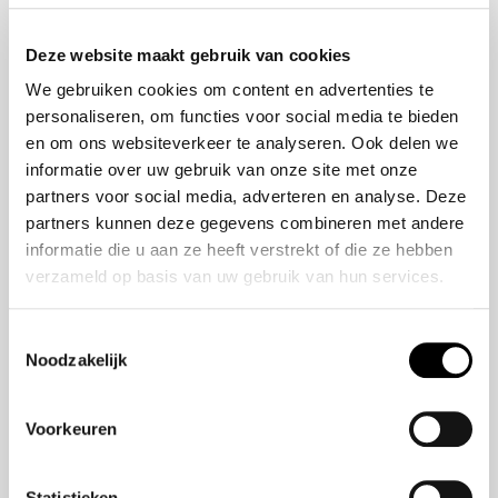
Onze historie
ZR-V e:HEV
Onze mensen
CR-V e:HEV &
Deze website maakt gebruik van cookies
e:PHEV
We gebruiken cookies om content en advertenties te
HR-V e:HEV
personaliseren, om functies voor social media te bieden
Civic e:HEV
en om ons websiteverkeer te analyseren. Ook delen we
Jazz e:HEV
informatie over uw gebruik van onze site met onze
Civic Type R
partners voor social media, adverteren en analyse. Deze
Prelude e:HEV
partners kunnen deze gegevens combineren met andere
informatie die u aan ze heeft verstrekt of die ze hebben
verzameld op basis van uw gebruik van hun services.
Navigatie
Vestigingen
Toestemmingsselectie
Noodzakelijk
Aanbod
Service
Voorkeuren
Nieuws
Statistieken