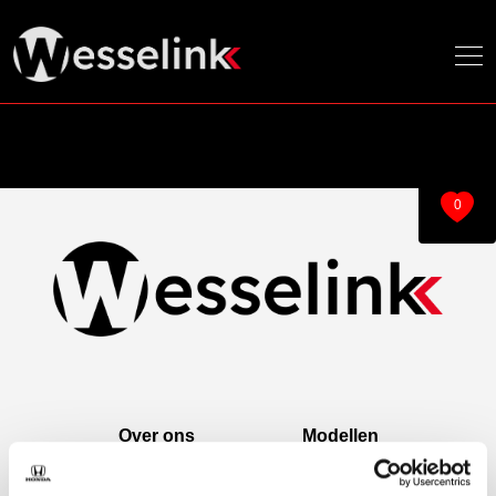
0
Over ons
Modellen
Over ons
e:Ny1