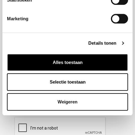
Nieuwsbrief aanmelden
Marketing
Meld u aan voor onze nieuwsbrief en blijf altijd op de
hoogte van de laatste ontwikkelingen binnen Honda
Details tonen
Wesselink.
Naam
(Vereist)
Alles toestaan
Selectie toestaan
E-mailadres
(Vereist)
Weigeren
CAPTCHA