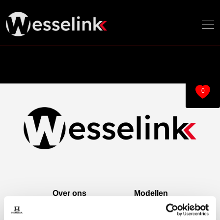
0
Over ons
Modellen
Over ons
e:Ny1