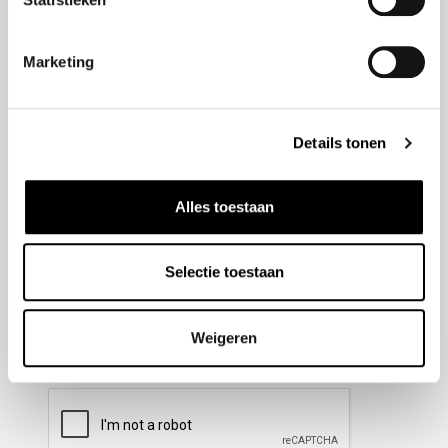
Nieuwsbrief aanmelden
Marketing
Meld u aan voor onze nieuwsbrief en blijf altijd op de
hoogte van de laatste ontwikkelingen binnen Honda
Details tonen
Wesselink.
Naam
(Vereist)
Alles toestaan
Selectie toestaan
E-mailadres
(Vereist)
Weigeren
CAPTCHA