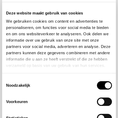
Onze historie
ZR-V e:HEV
Onze mensen
CR-V e:HEV &
Deze website maakt gebruik van cookies
e:PHEV
We gebruiken cookies om content en advertenties te
HR-V e:HEV
personaliseren, om functies voor social media te bieden
Civic e:HEV
en om ons websiteverkeer te analyseren. Ook delen we
Jazz e:HEV
informatie over uw gebruik van onze site met onze
Civic Type R
partners voor social media, adverteren en analyse. Deze
Prelude e:HEV
partners kunnen deze gegevens combineren met andere
informatie die u aan ze heeft verstrekt of die ze hebben
verzameld op basis van uw gebruik van hun services.
Navigatie
Vestigingen
Toestemmingsselectie
Noodzakelijk
Aanbod
Service
Voorkeuren
Nieuws
Statistieken