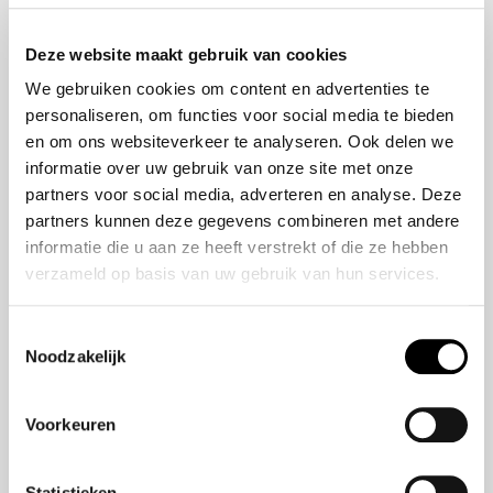
Onze historie
ZR-V e:HEV
Onze mensen
CR-V e:HEV &
Deze website maakt gebruik van cookies
e:PHEV
We gebruiken cookies om content en advertenties te
HR-V e:HEV
personaliseren, om functies voor social media te bieden
Civic e:HEV
en om ons websiteverkeer te analyseren. Ook delen we
Jazz e:HEV
informatie over uw gebruik van onze site met onze
Civic Type R
partners voor social media, adverteren en analyse. Deze
Prelude e:HEV
partners kunnen deze gegevens combineren met andere
informatie die u aan ze heeft verstrekt of die ze hebben
verzameld op basis van uw gebruik van hun services.
Navigatie
Vestigingen
Toestemmingsselectie
Noodzakelijk
Aanbod
Service
Voorkeuren
Nieuws
Statistieken