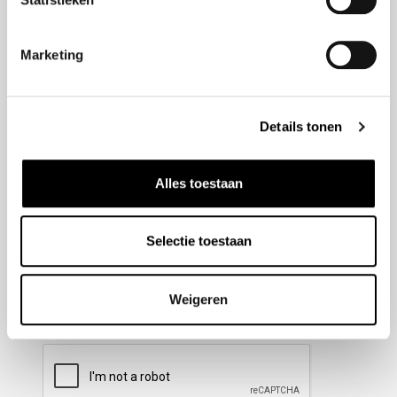
Nieuwsbrief aanmelden
Marketing
Meld u aan voor onze nieuwsbrief en blijf altijd op de
hoogte van de laatste ontwikkelingen binnen Honda
Details tonen
Wesselink.
Naam
(Vereist)
Alles toestaan
Selectie toestaan
E-mailadres
(Vereist)
Weigeren
CAPTCHA