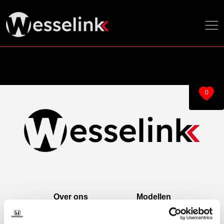
0
Over ons
Modellen
Over ons
e:Ny1