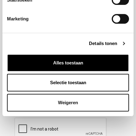
Nieuwsbrief aanmelden
Marketing
Meld u aan voor onze nieuwsbrief en blijf altijd op de
hoogte van de laatste ontwikkelingen binnen Honda
Details tonen
Wesselink.
Naam
(Vereist)
Alles toestaan
Selectie toestaan
E-mailadres
(Vereist)
Weigeren
CAPTCHA