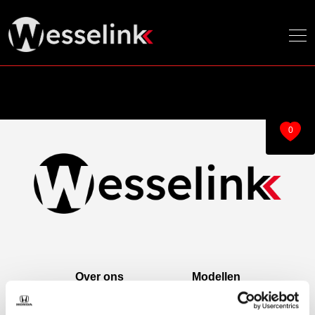
0
Over ons
Modellen
Over ons
e:Ny1