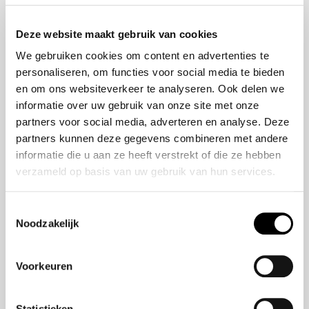
Onze historie
ZR-V e:HEV
Onze mensen
CR-V e:HEV &
Deze website maakt gebruik van cookies
e:PHEV
We gebruiken cookies om content en advertenties te
HR-V e:HEV
personaliseren, om functies voor social media te bieden
Civic e:HEV
en om ons websiteverkeer te analyseren. Ook delen we
Jazz e:HEV
informatie over uw gebruik van onze site met onze
Civic Type R
partners voor social media, adverteren en analyse. Deze
Prelude e:HEV
partners kunnen deze gegevens combineren met andere
informatie die u aan ze heeft verstrekt of die ze hebben
verzameld op basis van uw gebruik van hun services.
Navigatie
Vestigingen
Toestemmingsselectie
Noodzakelijk
Aanbod
Service
Voorkeuren
Nieuws
Statistieken