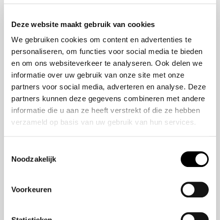
Onze historie
ZR-V e:HEV
Onze mensen
CR-V e:HEV &
Deze website maakt gebruik van cookies
e:PHEV
We gebruiken cookies om content en advertenties te
HR-V e:HEV
personaliseren, om functies voor social media te bieden
Civic e:HEV
en om ons websiteverkeer te analyseren. Ook delen we
Jazz e:HEV
informatie over uw gebruik van onze site met onze
Civic Type R
partners voor social media, adverteren en analyse. Deze
Prelude e:HEV
partners kunnen deze gegevens combineren met andere
informatie die u aan ze heeft verstrekt of die ze hebben
verzameld op basis van uw gebruik van hun services.
Navigatie
Vestigingen
Toestemmingsselectie
Noodzakelijk
Aanbod
Service
Voorkeuren
Nieuws
Statistieken