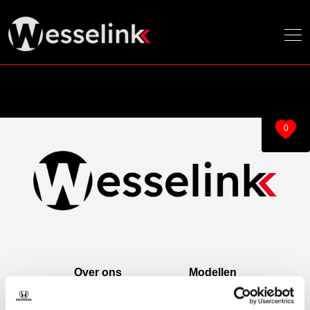
0
Over ons
Modellen
Over ons
e:Ny1