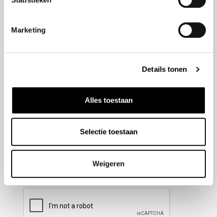
Nieuwsbrief aanmelden
Marketing
Meld u aan voor onze nieuwsbrief en blijf altijd op de
hoogte van de laatste ontwikkelingen binnen Honda
Details tonen
Wesselink.
Naam
(Vereist)
Alles toestaan
Selectie toestaan
E-mailadres
(Vereist)
Weigeren
CAPTCHA