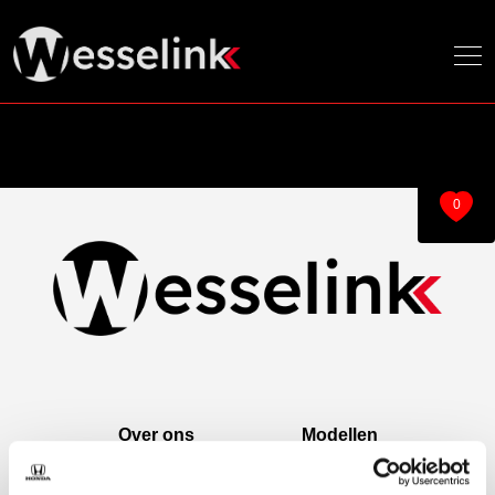
0
Over ons
Modellen
Over ons
e:Ny1