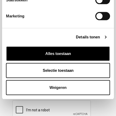
Nieuwsbrief aanmelden
Marketing
Meld u aan voor onze nieuwsbrief en blijf altijd op de
hoogte van de laatste ontwikkelingen binnen Honda
Details tonen
Wesselink.
Naam
(Vereist)
Alles toestaan
Selectie toestaan
E-mailadres
(Vereist)
Weigeren
CAPTCHA