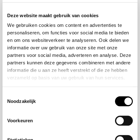
Onze historie
ZR-V e:HEV
Onze mensen
CR-V e:HEV &
Deze website maakt gebruik van cookies
e:PHEV
We gebruiken cookies om content en advertenties te
HR-V e:HEV
personaliseren, om functies voor social media te bieden
Civic e:HEV
en om ons websiteverkeer te analyseren. Ook delen we
Jazz e:HEV
informatie over uw gebruik van onze site met onze
Civic Type R
partners voor social media, adverteren en analyse. Deze
Prelude e:HEV
partners kunnen deze gegevens combineren met andere
informatie die u aan ze heeft verstrekt of die ze hebben
verzameld op basis van uw gebruik van hun services.
Navigatie
Vestigingen
Toestemmingsselectie
Noodzakelijk
Aanbod
Service
Voorkeuren
Nieuws
Statistieken