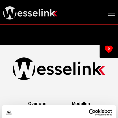
0
Over ons
Modellen
Over ons
e:Ny1