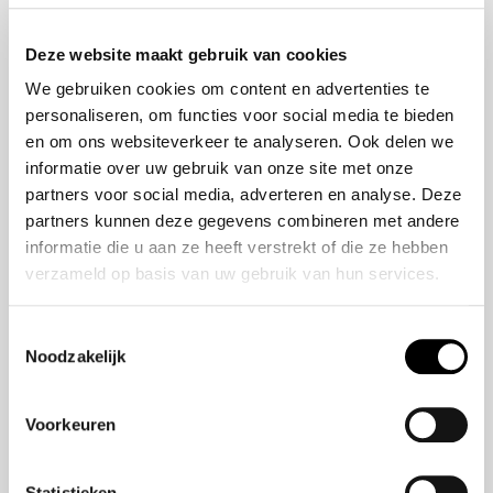
Onze historie
ZR-V e:HEV
Onze mensen
CR-V e:HEV &
Deze website maakt gebruik van cookies
e:PHEV
We gebruiken cookies om content en advertenties te
HR-V e:HEV
personaliseren, om functies voor social media te bieden
Civic e:HEV
en om ons websiteverkeer te analyseren. Ook delen we
Jazz e:HEV
informatie over uw gebruik van onze site met onze
Civic Type R
partners voor social media, adverteren en analyse. Deze
Prelude e:HEV
partners kunnen deze gegevens combineren met andere
informatie die u aan ze heeft verstrekt of die ze hebben
verzameld op basis van uw gebruik van hun services.
Navigatie
Vestigingen
Toestemmingsselectie
Noodzakelijk
Aanbod
Service
Voorkeuren
Nieuws
Statistieken