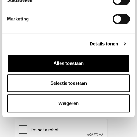
Nieuwsbrief aanmelden
Marketing
Meld u aan voor onze nieuwsbrief en blijf altijd op de
hoogte van de laatste ontwikkelingen binnen Honda
Details tonen
Wesselink.
Naam
(Vereist)
Alles toestaan
Selectie toestaan
E-mailadres
(Vereist)
Weigeren
CAPTCHA