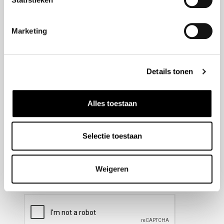
Nieuwsbrief aanmelden
Marketing
Meld u aan voor onze nieuwsbrief en blijf altijd op de
hoogte van de laatste ontwikkelingen binnen Honda
Details tonen
Wesselink.
Naam
(Vereist)
Alles toestaan
Selectie toestaan
E-mailadres
(Vereist)
Weigeren
CAPTCHA