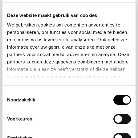
Onze historie
ZR-V e:HEV
Onze mensen
CR-V e:HEV &
Deze website maakt gebruik van cookies
e:PHEV
We gebruiken cookies om content en advertenties te
HR-V e:HEV
personaliseren, om functies voor social media te bieden
Civic e:HEV
en om ons websiteverkeer te analyseren. Ook delen we
Jazz e:HEV
informatie over uw gebruik van onze site met onze
Civic Type R
partners voor social media, adverteren en analyse. Deze
Prelude e:HEV
partners kunnen deze gegevens combineren met andere
informatie die u aan ze heeft verstrekt of die ze hebben
verzameld op basis van uw gebruik van hun services.
Navigatie
Vestigingen
Toestemmingsselectie
Noodzakelijk
Aanbod
Service
Voorkeuren
Nieuws
Statistieken