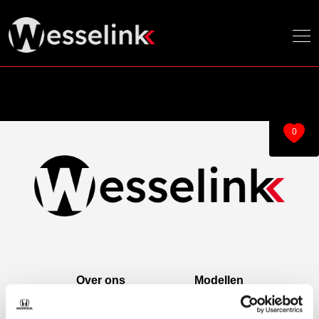
0
Over ons
Modellen
Over ons
e:Ny1