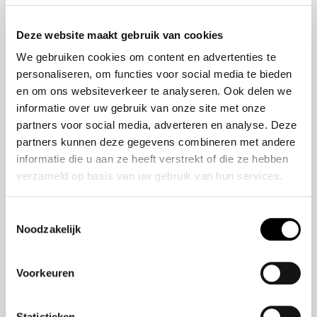
Onze historie
ZR-V e:HEV
Onze mensen
CR-V e:HEV &
Deze website maakt gebruik van cookies
e:PHEV
We gebruiken cookies om content en advertenties te
HR-V e:HEV
personaliseren, om functies voor social media te bieden
Civic e:HEV
en om ons websiteverkeer te analyseren. Ook delen we
Jazz e:HEV
informatie over uw gebruik van onze site met onze
Civic Type R
partners voor social media, adverteren en analyse. Deze
Prelude e:HEV
partners kunnen deze gegevens combineren met andere
informatie die u aan ze heeft verstrekt of die ze hebben
verzameld op basis van uw gebruik van hun services.
Navigatie
Vestigingen
Toestemmingsselectie
Noodzakelijk
Aanbod
Service
Voorkeuren
Nieuws
Statistieken