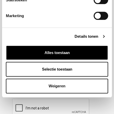
Nieuwsbrief aanmelden
Marketing
Meld u aan voor onze nieuwsbrief en blijf altijd op de
hoogte van de laatste ontwikkelingen binnen Honda
Details tonen
Wesselink.
Naam
(Vereist)
Alles toestaan
Selectie toestaan
E-mailadres
(Vereist)
Weigeren
CAPTCHA