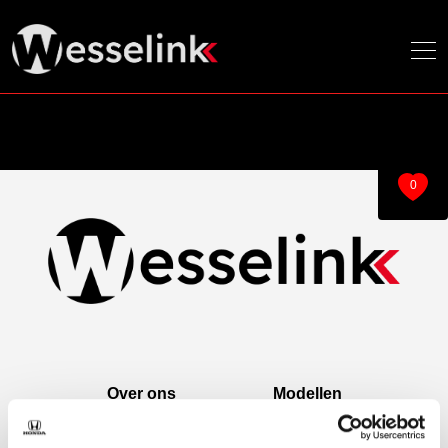
0
Over ons
Modellen
Over ons
e:Ny1