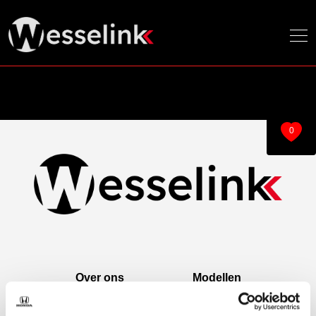
0
Over ons
Modellen
Over ons
e:Ny1