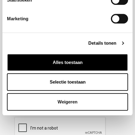
Nieuwsbrief aanmelden
Marketing
Meld u aan voor onze nieuwsbrief en blijf altijd op de
hoogte van de laatste ontwikkelingen binnen Honda
Details tonen
Wesselink.
Naam
(Vereist)
Alles toestaan
Selectie toestaan
E-mailadres
(Vereist)
Weigeren
CAPTCHA