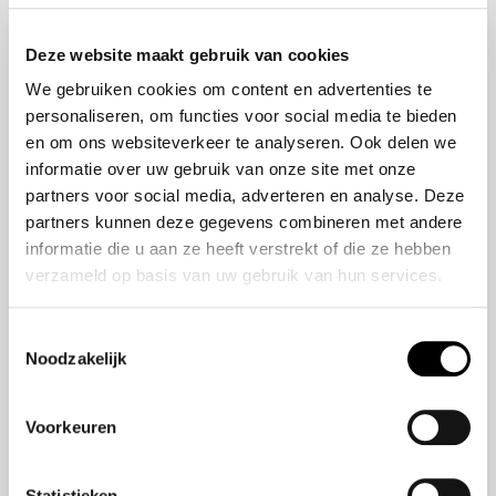
Onze historie
ZR-V e:HEV
Onze mensen
CR-V e:HEV &
Deze website maakt gebruik van cookies
e:PHEV
We gebruiken cookies om content en advertenties te
HR-V e:HEV
personaliseren, om functies voor social media te bieden
Civic e:HEV
en om ons websiteverkeer te analyseren. Ook delen we
Jazz e:HEV
informatie over uw gebruik van onze site met onze
Civic Type R
partners voor social media, adverteren en analyse. Deze
Prelude e:HEV
partners kunnen deze gegevens combineren met andere
informatie die u aan ze heeft verstrekt of die ze hebben
verzameld op basis van uw gebruik van hun services.
Navigatie
Vestigingen
Toestemmingsselectie
Noodzakelijk
Aanbod
Service
Voorkeuren
Nieuws
Statistieken