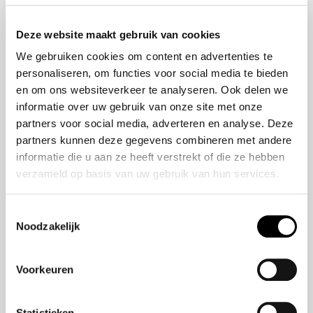
Onze historie
ZR-V e:HEV
Onze mensen
CR-V e:HEV &
Deze website maakt gebruik van cookies
e:PHEV
We gebruiken cookies om content en advertenties te
HR-V e:HEV
personaliseren, om functies voor social media te bieden
Civic e:HEV
en om ons websiteverkeer te analyseren. Ook delen we
Jazz e:HEV
informatie over uw gebruik van onze site met onze
Civic Type R
partners voor social media, adverteren en analyse. Deze
Prelude e:HEV
partners kunnen deze gegevens combineren met andere
informatie die u aan ze heeft verstrekt of die ze hebben
verzameld op basis van uw gebruik van hun services.
Navigatie
Vestigingen
Toestemmingsselectie
Noodzakelijk
Aanbod
Service
Voorkeuren
Nieuws
Statistieken