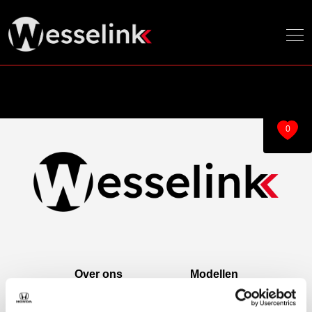
0
Over ons
Modellen
Over ons
e:Ny1