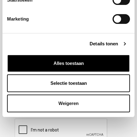
Nieuwsbrief aanmelden
Marketing
Meld u aan voor onze nieuwsbrief en blijf altijd op de
hoogte van de laatste ontwikkelingen binnen Honda
Details tonen
Wesselink.
Naam
(Vereist)
Alles toestaan
Selectie toestaan
E-mailadres
(Vereist)
Weigeren
CAPTCHA