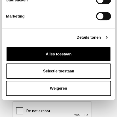
Nieuwsbrief aanmelden
Marketing
Meld u aan voor onze nieuwsbrief en blijf altijd op de
hoogte van de laatste ontwikkelingen binnen Honda
Details tonen
Wesselink.
Naam
(Vereist)
Alles toestaan
Selectie toestaan
E-mailadres
(Vereist)
Weigeren
CAPTCHA