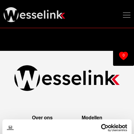
0
Over ons
Modellen
Over ons
e:Ny1