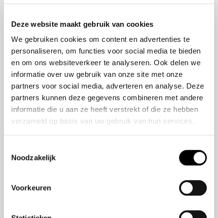
Onze historie
ZR-V e:HEV
Onze mensen
CR-V e:HEV &
Deze website maakt gebruik van cookies
e:PHEV
We gebruiken cookies om content en advertenties te
HR-V e:HEV
personaliseren, om functies voor social media te bieden
Civic e:HEV
en om ons websiteverkeer te analyseren. Ook delen we
Jazz e:HEV
informatie over uw gebruik van onze site met onze
Civic Type R
partners voor social media, adverteren en analyse. Deze
Prelude e:HEV
partners kunnen deze gegevens combineren met andere
informatie die u aan ze heeft verstrekt of die ze hebben
verzameld op basis van uw gebruik van hun services.
Navigatie
Vestigingen
Toestemmingsselectie
Noodzakelijk
Aanbod
Service
Voorkeuren
Nieuws
Statistieken