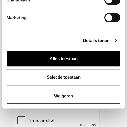
Nieuwsbrief aanmelden
Marketing
Meld u aan voor onze nieuwsbrief en blijf altijd op de
hoogte van de laatste ontwikkelingen binnen Honda
Details tonen
Wesselink.
Naam
(Vereist)
Alles toestaan
Selectie toestaan
E-mailadres
(Vereist)
Weigeren
CAPTCHA