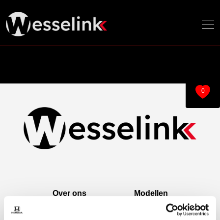
0
Over ons
Modellen
Over ons
e:Ny1