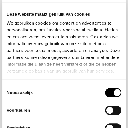
Onze historie
ZR-V e:HEV
Onze mensen
CR-V e:HEV &
Deze website maakt gebruik van cookies
e:PHEV
We gebruiken cookies om content en advertenties te
HR-V e:HEV
personaliseren, om functies voor social media te bieden
Civic e:HEV
en om ons websiteverkeer te analyseren. Ook delen we
Jazz e:HEV
informatie over uw gebruik van onze site met onze
Civic Type R
partners voor social media, adverteren en analyse. Deze
Prelude e:HEV
partners kunnen deze gegevens combineren met andere
informatie die u aan ze heeft verstrekt of die ze hebben
verzameld op basis van uw gebruik van hun services.
Navigatie
Vestigingen
Toestemmingsselectie
Noodzakelijk
Aanbod
Service
Voorkeuren
Nieuws
Statistieken