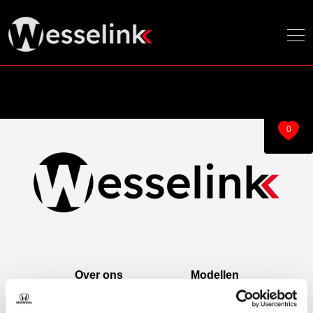
0
Over ons
Modellen
Over ons
e:Ny1