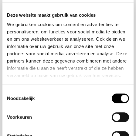
Onze historie
ZR-V e:HEV
Onze mensen
CR-V e:HEV &
Deze website maakt gebruik van cookies
e:PHEV
We gebruiken cookies om content en advertenties te
HR-V e:HEV
personaliseren, om functies voor social media te bieden
Civic e:HEV
en om ons websiteverkeer te analyseren. Ook delen we
Jazz e:HEV
informatie over uw gebruik van onze site met onze
Civic Type R
partners voor social media, adverteren en analyse. Deze
Prelude e:HEV
partners kunnen deze gegevens combineren met andere
informatie die u aan ze heeft verstrekt of die ze hebben
verzameld op basis van uw gebruik van hun services.
Navigatie
Vestigingen
Toestemmingsselectie
Noodzakelijk
Aanbod
Service
Voorkeuren
Nieuws
Statistieken