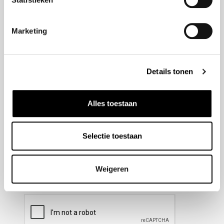
Nieuwsbrief aanmelden
Marketing
Meld u aan voor onze nieuwsbrief en blijf altijd op de
hoogte van de laatste ontwikkelingen binnen Honda
Details tonen
Wesselink.
Naam
(Vereist)
Alles toestaan
Selectie toestaan
E-mailadres
(Vereist)
Weigeren
CAPTCHA