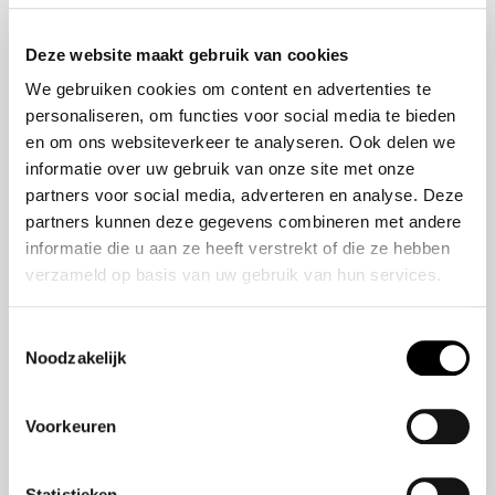
Onze historie
ZR-V e:HEV
Onze mensen
CR-V e:HEV &
Deze website maakt gebruik van cookies
e:PHEV
We gebruiken cookies om content en advertenties te
HR-V e:HEV
personaliseren, om functies voor social media te bieden
Civic e:HEV
en om ons websiteverkeer te analyseren. Ook delen we
Jazz e:HEV
informatie over uw gebruik van onze site met onze
Civic Type R
partners voor social media, adverteren en analyse. Deze
Prelude e:HEV
partners kunnen deze gegevens combineren met andere
informatie die u aan ze heeft verstrekt of die ze hebben
verzameld op basis van uw gebruik van hun services.
Navigatie
Vestigingen
Toestemmingsselectie
Noodzakelijk
Aanbod
Service
Voorkeuren
Nieuws
Statistieken