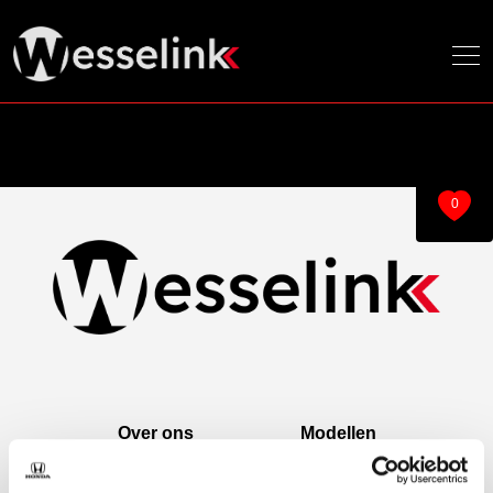
0
Over ons
Modellen
Over ons
e:Ny1