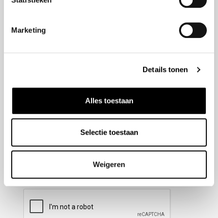
Nieuwsbrief aanmelden
Marketing
Meld u aan voor onze nieuwsbrief en blijf altijd op de
hoogte van de laatste ontwikkelingen binnen Honda
Details tonen
Wesselink.
Naam
(Vereist)
Alles toestaan
Selectie toestaan
E-mailadres
(Vereist)
Weigeren
CAPTCHA