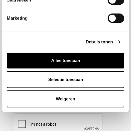
Nieuwsbrief aanmelden
Marketing
Meld u aan voor onze nieuwsbrief en blijf altijd op de
hoogte van de laatste ontwikkelingen binnen Honda
Details tonen
Wesselink.
Naam
(Vereist)
Alles toestaan
Selectie toestaan
E-mailadres
(Vereist)
Weigeren
CAPTCHA