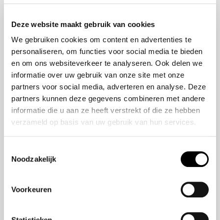
Onze historie
ZR-V e:HEV
Onze mensen
CR-V e:HEV &
Deze website maakt gebruik van cookies
e:PHEV
We gebruiken cookies om content en advertenties te
HR-V e:HEV
personaliseren, om functies voor social media te bieden
Civic e:HEV
en om ons websiteverkeer te analyseren. Ook delen we
Jazz e:HEV
informatie over uw gebruik van onze site met onze
Civic Type R
partners voor social media, adverteren en analyse. Deze
Prelude e:HEV
partners kunnen deze gegevens combineren met andere
informatie die u aan ze heeft verstrekt of die ze hebben
verzameld op basis van uw gebruik van hun services.
Navigatie
Vestigingen
Toestemmingsselectie
Noodzakelijk
Aanbod
Service
Voorkeuren
Nieuws
Statistieken