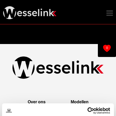
0
Over ons
Modellen
Over ons
e:Ny1