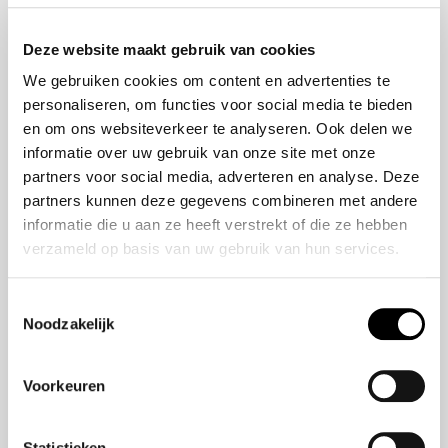
Onze historie
ZR-V e:HEV
Onze mensen
CR-V e:HEV &
Deze website maakt gebruik van cookies
e:PHEV
We gebruiken cookies om content en advertenties te
HR-V e:HEV
personaliseren, om functies voor social media te bieden
Civic e:HEV
en om ons websiteverkeer te analyseren. Ook delen we
Jazz e:HEV
informatie over uw gebruik van onze site met onze
Civic Type R
partners voor social media, adverteren en analyse. Deze
Prelude e:HEV
partners kunnen deze gegevens combineren met andere
informatie die u aan ze heeft verstrekt of die ze hebben
verzameld op basis van uw gebruik van hun services.
Navigatie
Vestigingen
Toestemmingsselectie
Noodzakelijk
Aanbod
Service
Voorkeuren
Nieuws
Statistieken