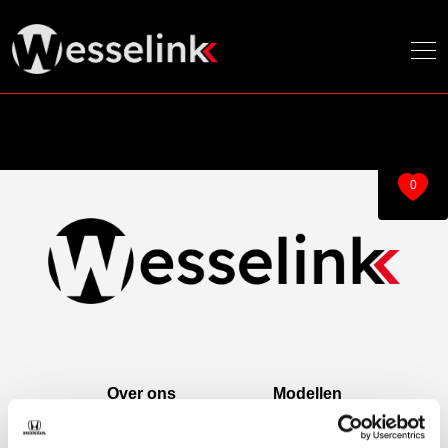
0
Over ons
Modellen
Over ons
e:Ny1