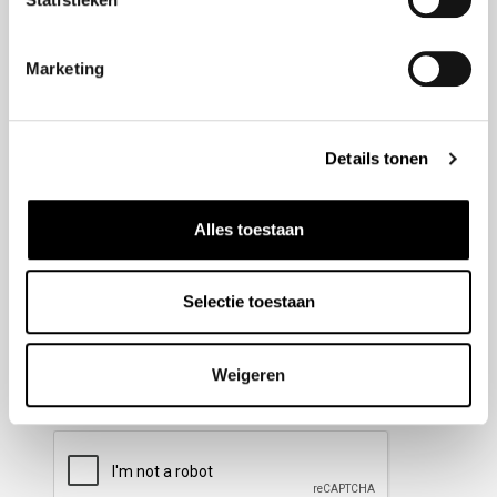
Nieuwsbrief aanmelden
Marketing
Meld u aan voor onze nieuwsbrief en blijf altijd op de
hoogte van de laatste ontwikkelingen binnen Honda
Details tonen
Wesselink.
Naam
(Vereist)
Alles toestaan
Selectie toestaan
E-mailadres
(Vereist)
Weigeren
CAPTCHA