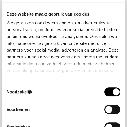
Onze historie
ZR-V e:HEV
Onze mensen
CR-V e:HEV &
Deze website maakt gebruik van cookies
e:PHEV
We gebruiken cookies om content en advertenties te
HR-V e:HEV
personaliseren, om functies voor social media te bieden
Civic e:HEV
en om ons websiteverkeer te analyseren. Ook delen we
Jazz e:HEV
informatie over uw gebruik van onze site met onze
Civic Type R
partners voor social media, adverteren en analyse. Deze
Prelude e:HEV
partners kunnen deze gegevens combineren met andere
informatie die u aan ze heeft verstrekt of die ze hebben
verzameld op basis van uw gebruik van hun services.
Navigatie
Vestigingen
Toestemmingsselectie
Noodzakelijk
Aanbod
Service
Voorkeuren
Nieuws
Statistieken