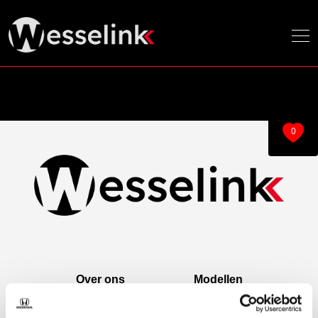
0
Over ons
Modellen
Over ons
e:Ny1