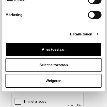
Nieuwsbrief aanmelden
Marketing
Meld u aan voor onze nieuwsbrief en blijf altijd op de
hoogte van de laatste ontwikkelingen binnen Honda
Details tonen
Wesselink.
Naam
(Vereist)
Alles toestaan
Selectie toestaan
E-mailadres
(Vereist)
Weigeren
CAPTCHA