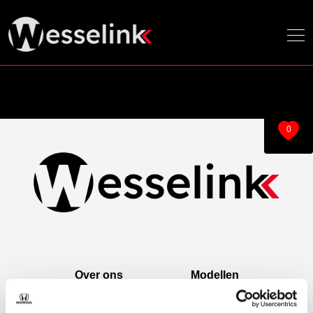
0
Over ons
Modellen
Over ons
e:Ny1