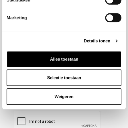
Nieuwsbrief aanmelden
Marketing
Meld u aan voor onze nieuwsbrief en blijf altijd op de
hoogte van de laatste ontwikkelingen binnen Honda
Details tonen
Wesselink.
Naam
(Vereist)
Alles toestaan
Selectie toestaan
E-mailadres
(Vereist)
Weigeren
CAPTCHA