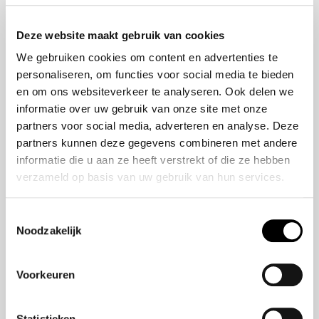
Onze historie
ZR-V e:HEV
Onze mensen
CR-V e:HEV &
Deze website maakt gebruik van cookies
e:PHEV
We gebruiken cookies om content en advertenties te
HR-V e:HEV
personaliseren, om functies voor social media te bieden
Civic e:HEV
en om ons websiteverkeer te analyseren. Ook delen we
Jazz e:HEV
informatie over uw gebruik van onze site met onze
Civic Type R
partners voor social media, adverteren en analyse. Deze
Prelude e:HEV
partners kunnen deze gegevens combineren met andere
informatie die u aan ze heeft verstrekt of die ze hebben
verzameld op basis van uw gebruik van hun services.
Navigatie
Vestigingen
Toestemmingsselectie
Noodzakelijk
Aanbod
Service
Voorkeuren
Nieuws
Statistieken