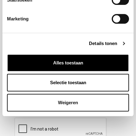
Nieuwsbrief aanmelden
Marketing
Meld u aan voor onze nieuwsbrief en blijf altijd op de
hoogte van de laatste ontwikkelingen binnen Honda
Details tonen
Wesselink.
Naam
(Vereist)
Alles toestaan
Selectie toestaan
E-mailadres
(Vereist)
Weigeren
CAPTCHA