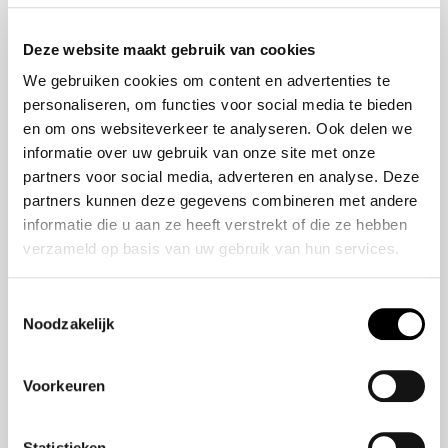
Onze historie
ZR-V e:HEV
Onze mensen
CR-V e:HEV &
Deze website maakt gebruik van cookies
e:PHEV
We gebruiken cookies om content en advertenties te
HR-V e:HEV
personaliseren, om functies voor social media te bieden
Civic e:HEV
en om ons websiteverkeer te analyseren. Ook delen we
Jazz e:HEV
informatie over uw gebruik van onze site met onze
Civic Type R
partners voor social media, adverteren en analyse. Deze
Prelude e:HEV
partners kunnen deze gegevens combineren met andere
informatie die u aan ze heeft verstrekt of die ze hebben
verzameld op basis van uw gebruik van hun services.
Navigatie
Vestigingen
Toestemmingsselectie
Noodzakelijk
Aanbod
Service
Voorkeuren
Nieuws
Statistieken