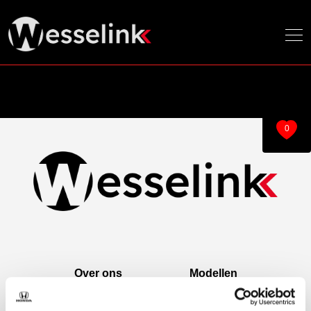
0
Over ons
Modellen
Over ons
e:Ny1