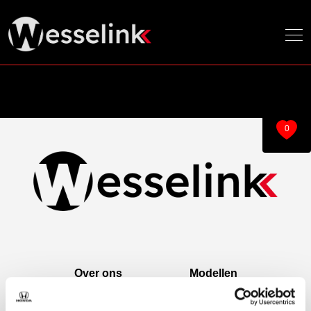
0
Over ons
Modellen
Over ons
e:Ny1