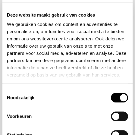
Onze historie
ZR-V e:HEV
Onze mensen
CR-V e:HEV &
Deze website maakt gebruik van cookies
e:PHEV
We gebruiken cookies om content en advertenties te
HR-V e:HEV
personaliseren, om functies voor social media te bieden
Civic e:HEV
en om ons websiteverkeer te analyseren. Ook delen we
Jazz e:HEV
informatie over uw gebruik van onze site met onze
Civic Type R
partners voor social media, adverteren en analyse. Deze
Prelude e:HEV
partners kunnen deze gegevens combineren met andere
informatie die u aan ze heeft verstrekt of die ze hebben
verzameld op basis van uw gebruik van hun services.
Navigatie
Vestigingen
Toestemmingsselectie
Noodzakelijk
Aanbod
Service
Voorkeuren
Nieuws
Statistieken