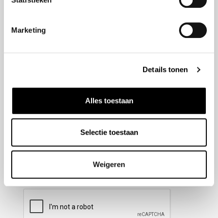
Nieuwsbrief aanmelden
Marketing
Meld u aan voor onze nieuwsbrief en blijf altijd op de
hoogte van de laatste ontwikkelingen binnen Honda
Details tonen
Wesselink.
Naam
(Vereist)
Alles toestaan
Selectie toestaan
E-mailadres
(Vereist)
Weigeren
CAPTCHA