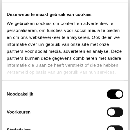
Onze historie
ZR-V e:HEV
Onze mensen
CR-V e:HEV &
Deze website maakt gebruik van cookies
e:PHEV
We gebruiken cookies om content en advertenties te
HR-V e:HEV
personaliseren, om functies voor social media te bieden
Civic e:HEV
en om ons websiteverkeer te analyseren. Ook delen we
Jazz e:HEV
informatie over uw gebruik van onze site met onze
Civic Type R
partners voor social media, adverteren en analyse. Deze
Prelude e:HEV
partners kunnen deze gegevens combineren met andere
informatie die u aan ze heeft verstrekt of die ze hebben
verzameld op basis van uw gebruik van hun services.
Navigatie
Vestigingen
Toestemmingsselectie
Noodzakelijk
Aanbod
Service
Voorkeuren
Nieuws
Statistieken