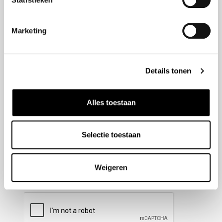
Nieuwsbrief aanmelden
Marketing
Meld u aan voor onze nieuwsbrief en blijf altijd op de
hoogte van de laatste ontwikkelingen binnen Honda
Details tonen
Wesselink.
Naam
(Vereist)
Alles toestaan
Selectie toestaan
E-mailadres
(Vereist)
Weigeren
CAPTCHA