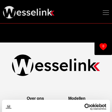
0
Over ons
Modellen
Over ons
e:Ny1