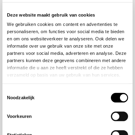
Onze historie
ZR-V e:HEV
Onze mensen
CR-V e:HEV &
Deze website maakt gebruik van cookies
e:PHEV
We gebruiken cookies om content en advertenties te
HR-V e:HEV
personaliseren, om functies voor social media te bieden
Civic e:HEV
en om ons websiteverkeer te analyseren. Ook delen we
Jazz e:HEV
informatie over uw gebruik van onze site met onze
Civic Type R
partners voor social media, adverteren en analyse. Deze
Prelude e:HEV
partners kunnen deze gegevens combineren met andere
informatie die u aan ze heeft verstrekt of die ze hebben
verzameld op basis van uw gebruik van hun services.
Navigatie
Vestigingen
Toestemmingsselectie
Noodzakelijk
Aanbod
Service
Voorkeuren
Nieuws
Statistieken