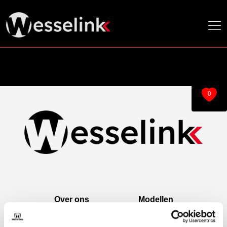
0
Over ons
Modellen
Over ons
e:Ny1