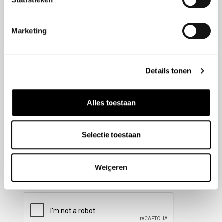
Nieuwsbrief aanmelden
Marketing
Meld u aan voor onze nieuwsbrief en blijf altijd op de
hoogte van de laatste ontwikkelingen binnen Honda
Details tonen
Wesselink.
Naam
(Vereist)
Alles toestaan
Selectie toestaan
E-mailadres
(Vereist)
Weigeren
CAPTCHA