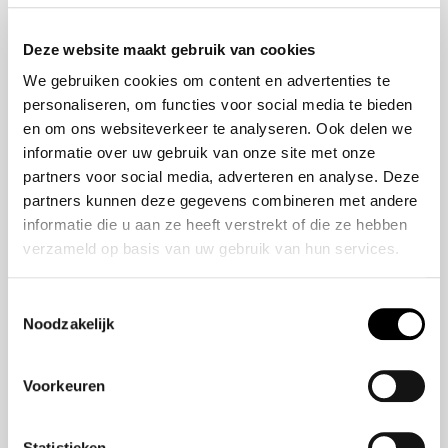
Onze historie
ZR-V e:HEV
Onze mensen
CR-V e:HEV &
Deze website maakt gebruik van cookies
e:PHEV
We gebruiken cookies om content en advertenties te
HR-V e:HEV
personaliseren, om functies voor social media te bieden
Civic e:HEV
en om ons websiteverkeer te analyseren. Ook delen we
Jazz e:HEV
informatie over uw gebruik van onze site met onze
Civic Type R
partners voor social media, adverteren en analyse. Deze
Prelude e:HEV
partners kunnen deze gegevens combineren met andere
informatie die u aan ze heeft verstrekt of die ze hebben
verzameld op basis van uw gebruik van hun services.
Navigatie
Vestigingen
Toestemmingsselectie
Noodzakelijk
Aanbod
Service
Voorkeuren
Nieuws
Statistieken