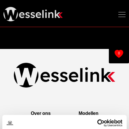
0
Over ons
Modellen
Over ons
e:Ny1