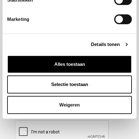
Nieuwsbrief aanmelden
Marketing
Meld u aan voor onze nieuwsbrief en blijf altijd op de
hoogte van de laatste ontwikkelingen binnen Honda
Details tonen
Wesselink.
Naam
(Vereist)
Alles toestaan
Selectie toestaan
E-mailadres
(Vereist)
Weigeren
CAPTCHA