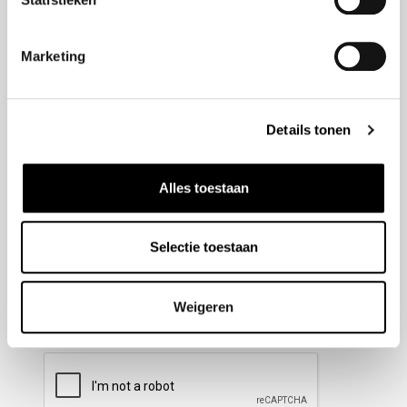
Nieuwsbrief aanmelden
Marketing
Meld u aan voor onze nieuwsbrief en blijf altijd op de
hoogte van de laatste ontwikkelingen binnen Honda
Details tonen
Wesselink.
Naam
(Vereist)
Alles toestaan
Selectie toestaan
E-mailadres
(Vereist)
Weigeren
CAPTCHA