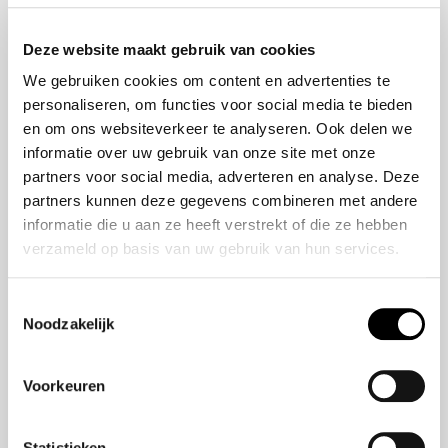
Onze historie
ZR-V e:HEV
Onze mensen
CR-V e:HEV &
Deze website maakt gebruik van cookies
e:PHEV
We gebruiken cookies om content en advertenties te
HR-V e:HEV
personaliseren, om functies voor social media te bieden
Civic e:HEV
en om ons websiteverkeer te analyseren. Ook delen we
Jazz e:HEV
informatie over uw gebruik van onze site met onze
Civic Type R
partners voor social media, adverteren en analyse. Deze
Prelude e:HEV
partners kunnen deze gegevens combineren met andere
informatie die u aan ze heeft verstrekt of die ze hebben
verzameld op basis van uw gebruik van hun services.
Navigatie
Vestigingen
Toestemmingsselectie
Noodzakelijk
Aanbod
Service
Voorkeuren
Nieuws
Statistieken