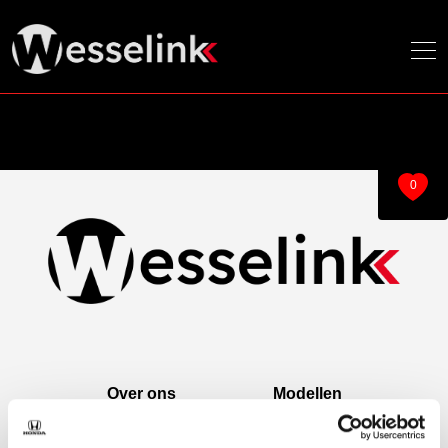
0
Over ons
Modellen
Over ons
e:Ny1