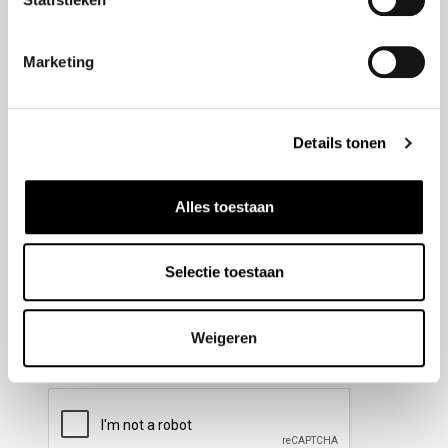
Nieuwsbrief aanmelden
Marketing
Meld u aan voor onze nieuwsbrief en blijf altijd op de
hoogte van de laatste ontwikkelingen binnen Honda
Details tonen
Wesselink.
Naam
(Vereist)
Alles toestaan
Selectie toestaan
E-mailadres
(Vereist)
Weigeren
CAPTCHA