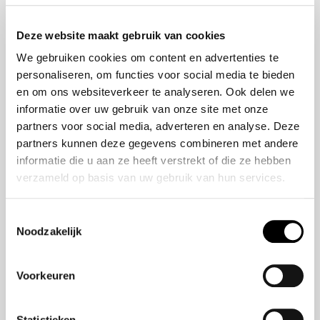
Onze historie
ZR-V e:HEV
Onze mensen
CR-V e:HEV &
Deze website maakt gebruik van cookies
e:PHEV
We gebruiken cookies om content en advertenties te
HR-V e:HEV
personaliseren, om functies voor social media te bieden
Civic e:HEV
en om ons websiteverkeer te analyseren. Ook delen we
Jazz e:HEV
informatie over uw gebruik van onze site met onze
Civic Type R
partners voor social media, adverteren en analyse. Deze
Prelude e:HEV
partners kunnen deze gegevens combineren met andere
informatie die u aan ze heeft verstrekt of die ze hebben
verzameld op basis van uw gebruik van hun services.
Navigatie
Vestigingen
Toestemmingsselectie
Noodzakelijk
Aanbod
Service
Voorkeuren
Nieuws
Statistieken