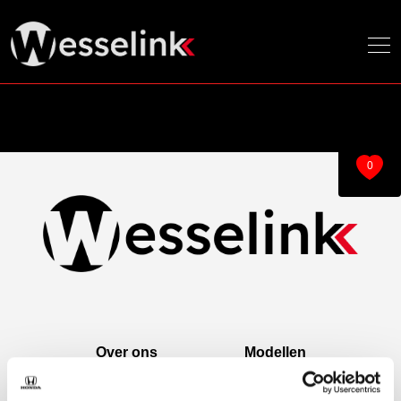
0
Over ons
Modellen
Over ons
e:Ny1