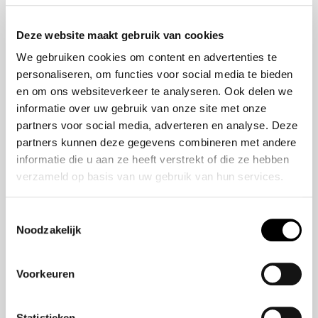
Onze historie
ZR-V e:HEV
Onze mensen
CR-V e:HEV &
Deze website maakt gebruik van cookies
e:PHEV
We gebruiken cookies om content en advertenties te
HR-V e:HEV
personaliseren, om functies voor social media te bieden
Civic e:HEV
en om ons websiteverkeer te analyseren. Ook delen we
Jazz e:HEV
informatie over uw gebruik van onze site met onze
Civic Type R
partners voor social media, adverteren en analyse. Deze
Prelude e:HEV
partners kunnen deze gegevens combineren met andere
informatie die u aan ze heeft verstrekt of die ze hebben
verzameld op basis van uw gebruik van hun services.
Navigatie
Vestigingen
Toestemmingsselectie
Noodzakelijk
Aanbod
Service
Voorkeuren
Nieuws
Statistieken