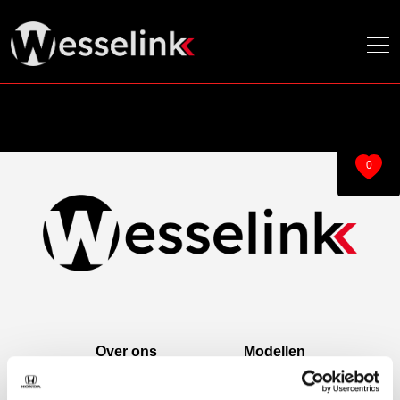
0
Over ons
Modellen
Over ons
e:Ny1