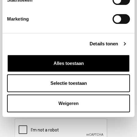
Nieuwsbrief aanmelden
Marketing
Meld u aan voor onze nieuwsbrief en blijf altijd op de
hoogte van de laatste ontwikkelingen binnen Honda
Details tonen
Wesselink.
Naam
(Vereist)
Alles toestaan
Selectie toestaan
E-mailadres
(Vereist)
Weigeren
CAPTCHA