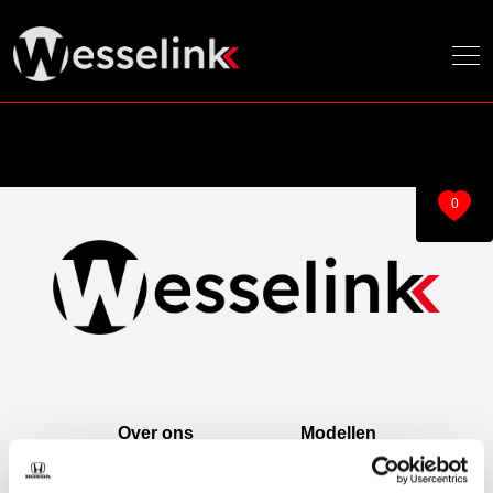
0
Over ons
Modellen
Over ons
e:Ny1