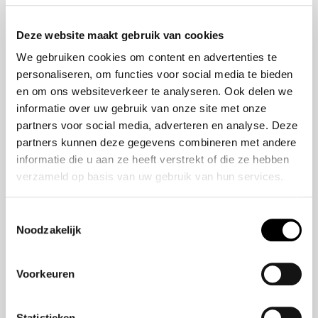
Onze historie
ZR-V e:HEV
Onze mensen
CR-V e:HEV &
Deze website maakt gebruik van cookies
e:PHEV
We gebruiken cookies om content en advertenties te
HR-V e:HEV
personaliseren, om functies voor social media te bieden
Civic e:HEV
en om ons websiteverkeer te analyseren. Ook delen we
Jazz e:HEV
informatie over uw gebruik van onze site met onze
Civic Type R
partners voor social media, adverteren en analyse. Deze
Prelude e:HEV
partners kunnen deze gegevens combineren met andere
informatie die u aan ze heeft verstrekt of die ze hebben
verzameld op basis van uw gebruik van hun services.
Navigatie
Vestigingen
Toestemmingsselectie
Noodzakelijk
Aanbod
Service
Voorkeuren
Nieuws
Statistieken