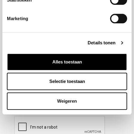
Nieuwsbrief aanmelden
Marketing
Meld u aan voor onze nieuwsbrief en blijf altijd op de
hoogte van de laatste ontwikkelingen binnen Honda
Details tonen
Wesselink.
Naam
(Vereist)
Alles toestaan
Selectie toestaan
E-mailadres
(Vereist)
Weigeren
CAPTCHA