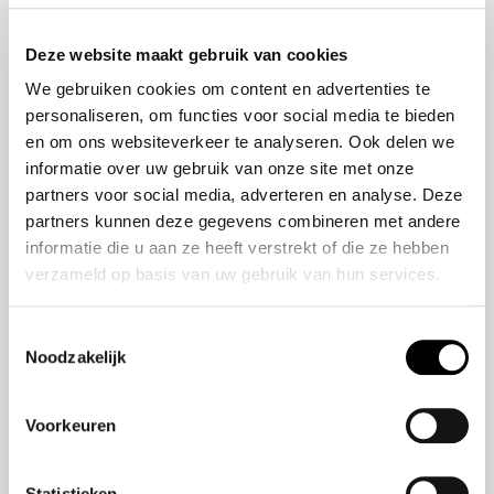
Onze historie
ZR-V e:HEV
Onze mensen
CR-V e:HEV &
Deze website maakt gebruik van cookies
e:PHEV
We gebruiken cookies om content en advertenties te
HR-V e:HEV
personaliseren, om functies voor social media te bieden
Civic e:HEV
en om ons websiteverkeer te analyseren. Ook delen we
Jazz e:HEV
informatie over uw gebruik van onze site met onze
Civic Type R
partners voor social media, adverteren en analyse. Deze
Prelude e:HEV
partners kunnen deze gegevens combineren met andere
informatie die u aan ze heeft verstrekt of die ze hebben
verzameld op basis van uw gebruik van hun services.
Navigatie
Vestigingen
Toestemmingsselectie
Noodzakelijk
Aanbod
Service
Voorkeuren
Nieuws
Statistieken