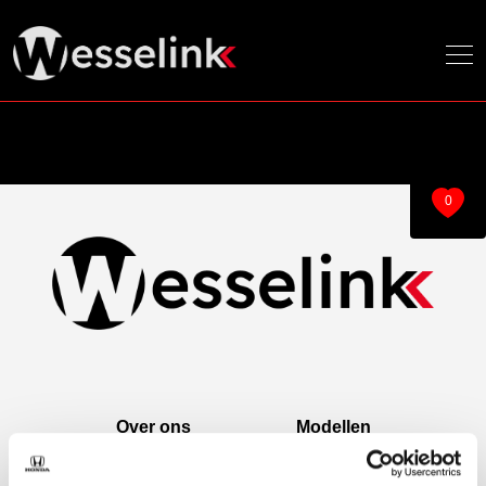
0
Over ons
Modellen
Over ons
e:Ny1