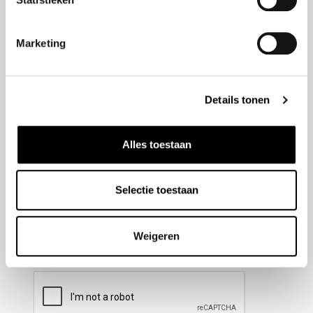
Nieuwsbrief aanmelden
Marketing
Meld u aan voor onze nieuwsbrief en blijf altijd op de
hoogte van de laatste ontwikkelingen binnen Honda
Details tonen
Wesselink.
Naam
(Vereist)
Alles toestaan
Selectie toestaan
E-mailadres
(Vereist)
Weigeren
CAPTCHA