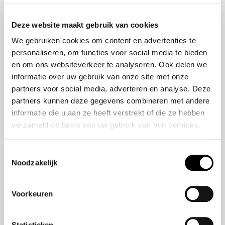
Onze historie
ZR-V e:HEV
Onze mensen
CR-V e:HEV &
Deze website maakt gebruik van cookies
e:PHEV
We gebruiken cookies om content en advertenties te
HR-V e:HEV
personaliseren, om functies voor social media te bieden
Civic e:HEV
en om ons websiteverkeer te analyseren. Ook delen we
Jazz e:HEV
informatie over uw gebruik van onze site met onze
Civic Type R
partners voor social media, adverteren en analyse. Deze
Prelude e:HEV
partners kunnen deze gegevens combineren met andere
informatie die u aan ze heeft verstrekt of die ze hebben
verzameld op basis van uw gebruik van hun services.
Navigatie
Vestigingen
Toestemmingsselectie
Noodzakelijk
Aanbod
Service
Voorkeuren
Nieuws
Statistieken