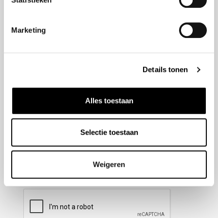
Nieuwsbrief aanmelden
Marketing
Meld u aan voor onze nieuwsbrief en blijf altijd op de
hoogte van de laatste ontwikkelingen binnen Honda
Details tonen
Wesselink.
Naam
(Vereist)
Alles toestaan
Selectie toestaan
E-mailadres
(Vereist)
Weigeren
CAPTCHA