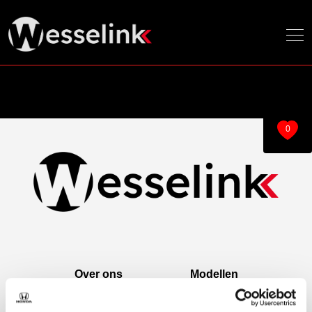
0
Over ons
Modellen
Over ons
e:Ny1