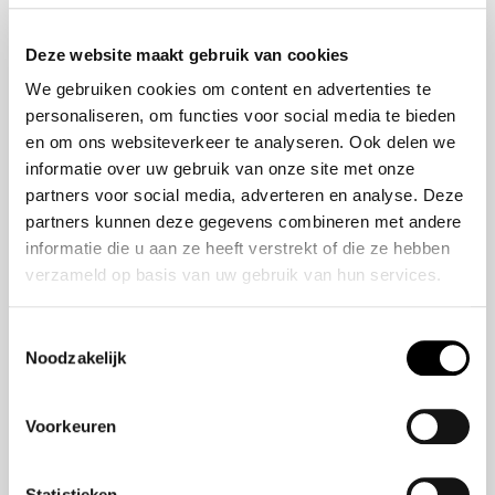
Onze historie
ZR-V e:HEV
Onze mensen
CR-V e:HEV &
Deze website maakt gebruik van cookies
e:PHEV
We gebruiken cookies om content en advertenties te
HR-V e:HEV
personaliseren, om functies voor social media te bieden
Civic e:HEV
en om ons websiteverkeer te analyseren. Ook delen we
Jazz e:HEV
informatie over uw gebruik van onze site met onze
Civic Type R
partners voor social media, adverteren en analyse. Deze
Prelude e:HEV
partners kunnen deze gegevens combineren met andere
informatie die u aan ze heeft verstrekt of die ze hebben
verzameld op basis van uw gebruik van hun services.
Navigatie
Vestigingen
Toestemmingsselectie
Noodzakelijk
Aanbod
Service
Voorkeuren
Nieuws
Statistieken