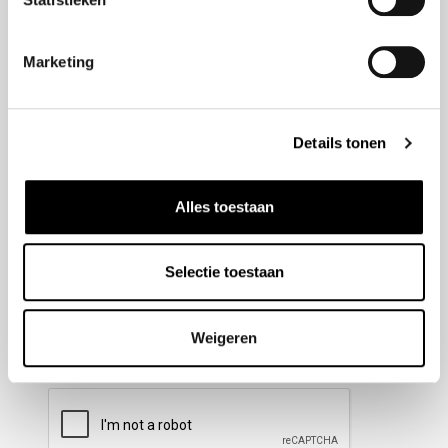
Nieuwsbrief aanmelden
Marketing
Meld u aan voor onze nieuwsbrief en blijf altijd op de
hoogte van de laatste ontwikkelingen binnen Honda
Details tonen
Wesselink.
Naam
(Vereist)
Alles toestaan
Selectie toestaan
E-mailadres
(Vereist)
Weigeren
CAPTCHA