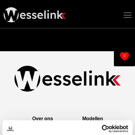
0
Over ons
Modellen
Over ons
e:Ny1