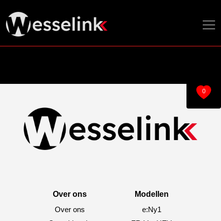
0
Over ons
Modellen
Over ons
e:Ny1