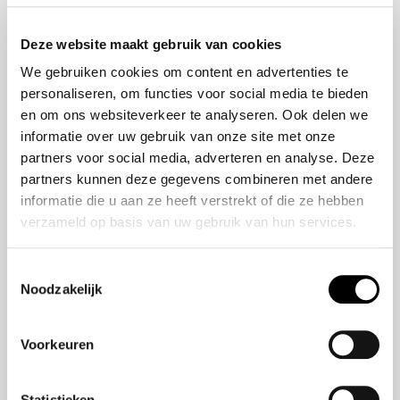
Onze historie
ZR-V e:HEV
Onze mensen
CR-V e:HEV &
Deze website maakt gebruik van cookies
e:PHEV
We gebruiken cookies om content en advertenties te
HR-V e:HEV
personaliseren, om functies voor social media te bieden
Civic e:HEV
en om ons websiteverkeer te analyseren. Ook delen we
Jazz e:HEV
informatie over uw gebruik van onze site met onze
Civic Type R
partners voor social media, adverteren en analyse. Deze
Prelude e:HEV
partners kunnen deze gegevens combineren met andere
informatie die u aan ze heeft verstrekt of die ze hebben
verzameld op basis van uw gebruik van hun services.
Navigatie
Vestigingen
Toestemmingsselectie
Noodzakelijk
Aanbod
Service
Voorkeuren
Nieuws
Statistieken