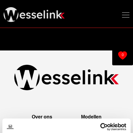
0
Over ons
Modellen
Over ons
e:Ny1