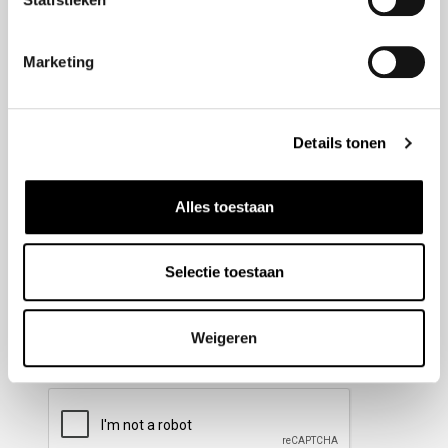
Nieuwsbrief aanmelden
Marketing
Meld u aan voor onze nieuwsbrief en blijf altijd op de
hoogte van de laatste ontwikkelingen binnen Honda
Details tonen
Wesselink.
Naam
(Vereist)
Alles toestaan
Selectie toestaan
E-mailadres
(Vereist)
Weigeren
CAPTCHA