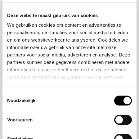
Onze historie
ZR-V e:HEV
Onze mensen
CR-V e:HEV &
Deze website maakt gebruik van cookies
e:PHEV
We gebruiken cookies om content en advertenties te
HR-V e:HEV
personaliseren, om functies voor social media te bieden
Civic e:HEV
en om ons websiteverkeer te analyseren. Ook delen we
Jazz e:HEV
informatie over uw gebruik van onze site met onze
Civic Type R
partners voor social media, adverteren en analyse. Deze
Prelude e:HEV
partners kunnen deze gegevens combineren met andere
informatie die u aan ze heeft verstrekt of die ze hebben
verzameld op basis van uw gebruik van hun services.
Navigatie
Vestigingen
Toestemmingsselectie
Noodzakelijk
Aanbod
Service
Voorkeuren
Nieuws
Statistieken