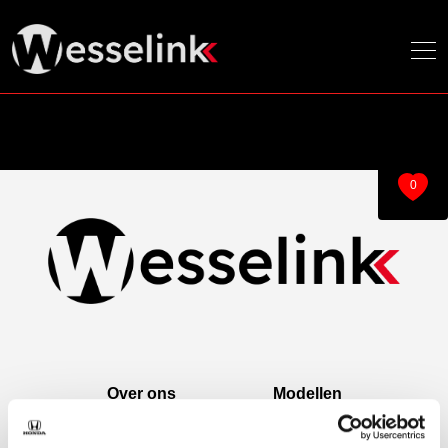
0
Over ons
Modellen
Over ons
e:Ny1