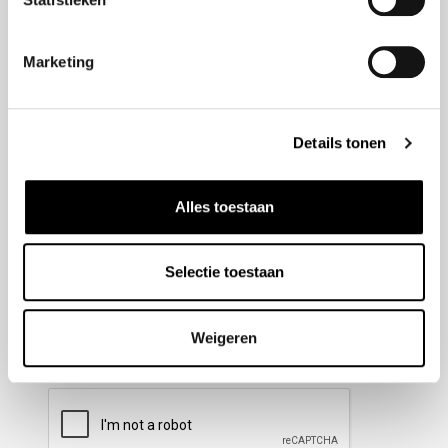
Nieuwsbrief aanmelden
Marketing
Meld u aan voor onze nieuwsbrief en blijf altijd op de
hoogte van de laatste ontwikkelingen binnen Honda
Details tonen
Wesselink.
Naam
(Vereist)
Alles toestaan
Selectie toestaan
E-mailadres
(Vereist)
Weigeren
CAPTCHA