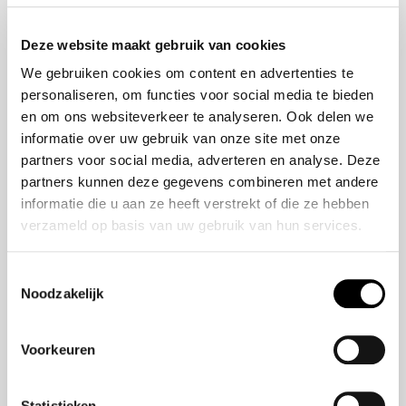
Onze historie
ZR-V e:HEV
Onze mensen
CR-V e:HEV &
Deze website maakt gebruik van cookies
e:PHEV
We gebruiken cookies om content en advertenties te
HR-V e:HEV
personaliseren, om functies voor social media te bieden
Civic e:HEV
en om ons websiteverkeer te analyseren. Ook delen we
Jazz e:HEV
informatie over uw gebruik van onze site met onze
Civic Type R
partners voor social media, adverteren en analyse. Deze
Prelude e:HEV
partners kunnen deze gegevens combineren met andere
informatie die u aan ze heeft verstrekt of die ze hebben
verzameld op basis van uw gebruik van hun services.
Navigatie
Vestigingen
Toestemmingsselectie
Noodzakelijk
Aanbod
Service
Voorkeuren
Nieuws
Statistieken