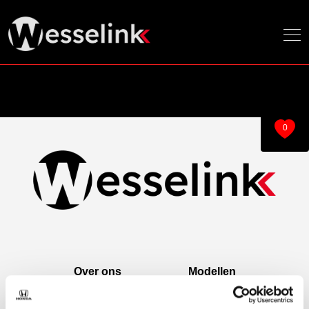
0
Over ons
Modellen
Over ons
e:Ny1