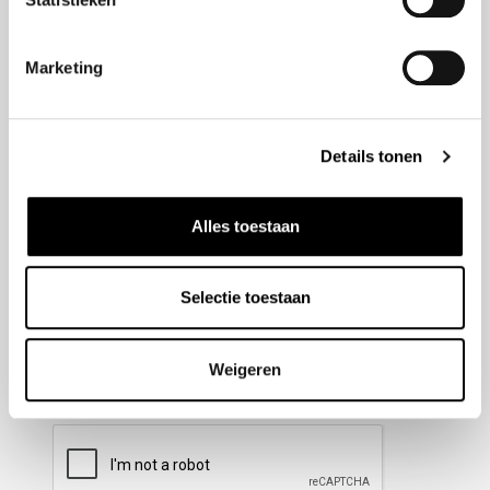
Nieuwsbrief aanmelden
Marketing
Meld u aan voor onze nieuwsbrief en blijf altijd op de
hoogte van de laatste ontwikkelingen binnen Honda
Details tonen
Wesselink.
Naam
(Vereist)
Alles toestaan
Selectie toestaan
E-mailadres
(Vereist)
Weigeren
CAPTCHA