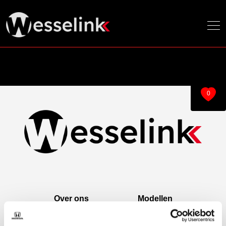
0
Over ons
Modellen
Over ons
e:Ny1