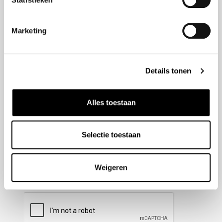
Nieuwsbrief aanmelden
Marketing
Meld u aan voor onze nieuwsbrief en blijf altijd op de
hoogte van de laatste ontwikkelingen binnen Honda
Details tonen
Wesselink.
Naam
(Vereist)
Alles toestaan
Selectie toestaan
E-mailadres
(Vereist)
Weigeren
CAPTCHA