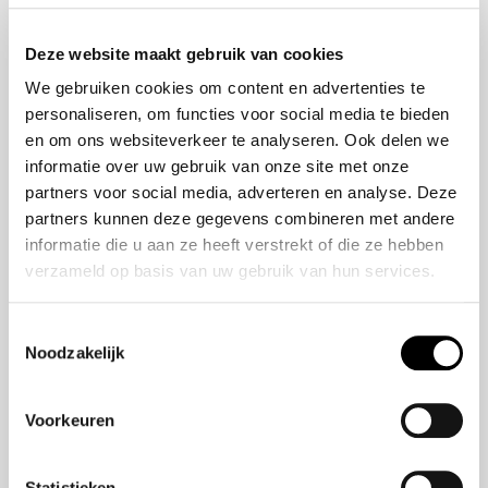
Onze historie
ZR-V e:HEV
Onze mensen
CR-V e:HEV &
Deze website maakt gebruik van cookies
e:PHEV
We gebruiken cookies om content en advertenties te
HR-V e:HEV
personaliseren, om functies voor social media te bieden
Civic e:HEV
en om ons websiteverkeer te analyseren. Ook delen we
Jazz e:HEV
informatie over uw gebruik van onze site met onze
Civic Type R
partners voor social media, adverteren en analyse. Deze
Prelude e:HEV
partners kunnen deze gegevens combineren met andere
informatie die u aan ze heeft verstrekt of die ze hebben
verzameld op basis van uw gebruik van hun services.
Navigatie
Vestigingen
Toestemmingsselectie
Noodzakelijk
Aanbod
Service
Voorkeuren
Nieuws
Statistieken