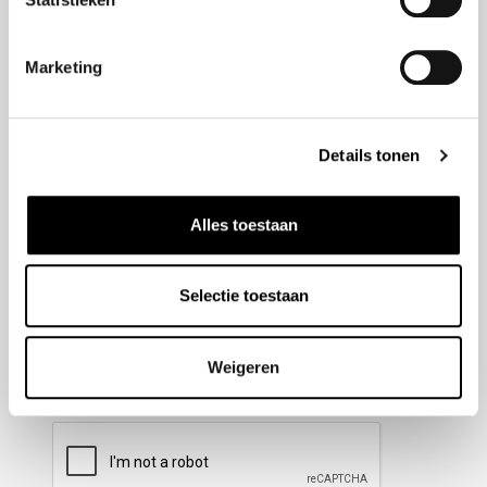
Nieuwsbrief aanmelden
Marketing
Meld u aan voor onze nieuwsbrief en blijf altijd op de
hoogte van de laatste ontwikkelingen binnen Honda
Details tonen
Wesselink.
Naam
(Vereist)
Alles toestaan
Selectie toestaan
E-mailadres
(Vereist)
Weigeren
CAPTCHA