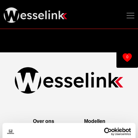
0
Over ons
Modellen
Over ons
e:Ny1