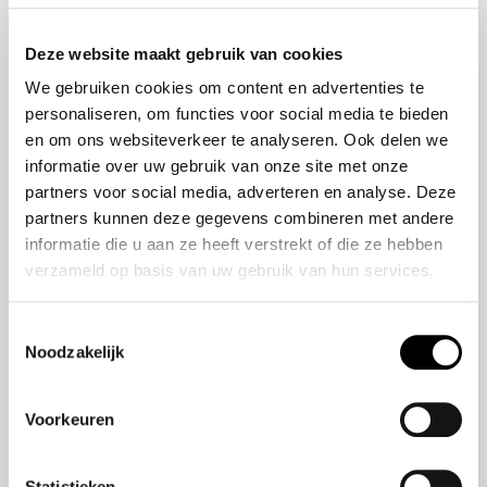
Onze historie
ZR-V e:HEV
Onze mensen
CR-V e:HEV &
Deze website maakt gebruik van cookies
e:PHEV
We gebruiken cookies om content en advertenties te
HR-V e:HEV
personaliseren, om functies voor social media te bieden
Civic e:HEV
en om ons websiteverkeer te analyseren. Ook delen we
Jazz e:HEV
informatie over uw gebruik van onze site met onze
Civic Type R
partners voor social media, adverteren en analyse. Deze
Prelude e:HEV
partners kunnen deze gegevens combineren met andere
informatie die u aan ze heeft verstrekt of die ze hebben
verzameld op basis van uw gebruik van hun services.
Navigatie
Vestigingen
Toestemmingsselectie
Noodzakelijk
Aanbod
Service
Voorkeuren
Nieuws
Statistieken