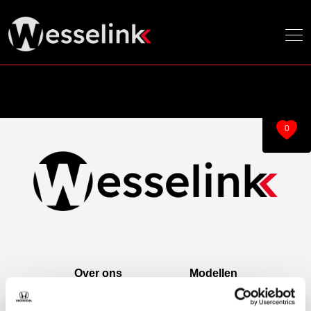
0
Over ons
Modellen
Over ons
e:Ny1