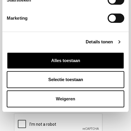
Nieuwsbrief aanmelden
Marketing
Meld u aan voor onze nieuwsbrief en blijf altijd op de
hoogte van de laatste ontwikkelingen binnen Honda
Details tonen
Wesselink.
Naam
(Vereist)
Alles toestaan
Selectie toestaan
E-mailadres
(Vereist)
Weigeren
CAPTCHA