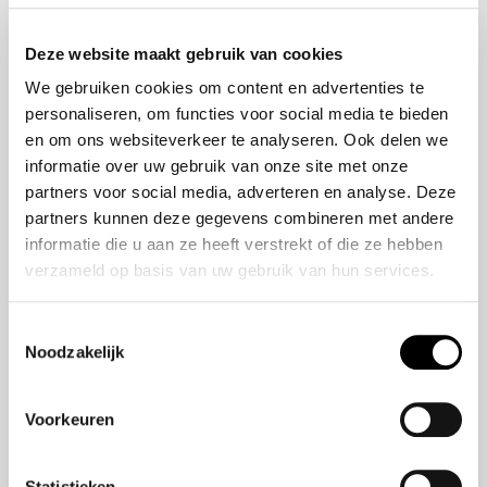
Onze historie
ZR-V e:HEV
Onze mensen
CR-V e:HEV &
Deze website maakt gebruik van cookies
e:PHEV
We gebruiken cookies om content en advertenties te
HR-V e:HEV
personaliseren, om functies voor social media te bieden
Civic e:HEV
en om ons websiteverkeer te analyseren. Ook delen we
Jazz e:HEV
informatie over uw gebruik van onze site met onze
Civic Type R
partners voor social media, adverteren en analyse. Deze
Prelude e:HEV
partners kunnen deze gegevens combineren met andere
informatie die u aan ze heeft verstrekt of die ze hebben
verzameld op basis van uw gebruik van hun services.
Navigatie
Vestigingen
Toestemmingsselectie
Noodzakelijk
Aanbod
Service
Voorkeuren
Nieuws
Statistieken