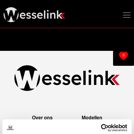
0
Over ons
Modellen
Over ons
e:Ny1