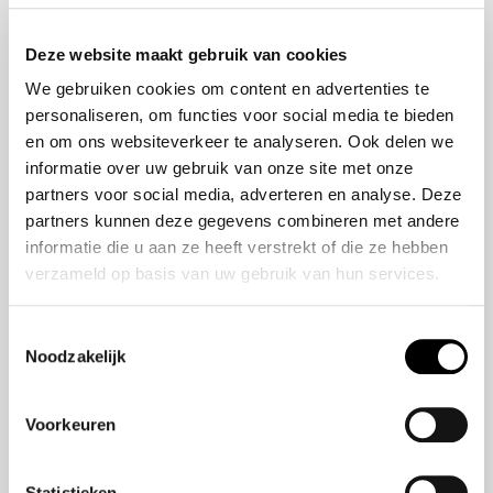
Onze historie
ZR-V e:HEV
Onze mensen
CR-V e:HEV &
Deze website maakt gebruik van cookies
e:PHEV
We gebruiken cookies om content en advertenties te
HR-V e:HEV
personaliseren, om functies voor social media te bieden
Civic e:HEV
en om ons websiteverkeer te analyseren. Ook delen we
Jazz e:HEV
informatie over uw gebruik van onze site met onze
Civic Type R
partners voor social media, adverteren en analyse. Deze
Prelude e:HEV
partners kunnen deze gegevens combineren met andere
informatie die u aan ze heeft verstrekt of die ze hebben
verzameld op basis van uw gebruik van hun services.
Navigatie
Vestigingen
Toestemmingsselectie
Noodzakelijk
Aanbod
Service
Voorkeuren
Nieuws
Statistieken