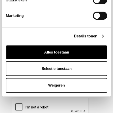
Nieuwsbrief aanmelden
Marketing
Meld u aan voor onze nieuwsbrief en blijf altijd op de
hoogte van de laatste ontwikkelingen binnen Honda
Details tonen
Wesselink.
Naam
(Vereist)
Alles toestaan
Selectie toestaan
E-mailadres
(Vereist)
Weigeren
CAPTCHA