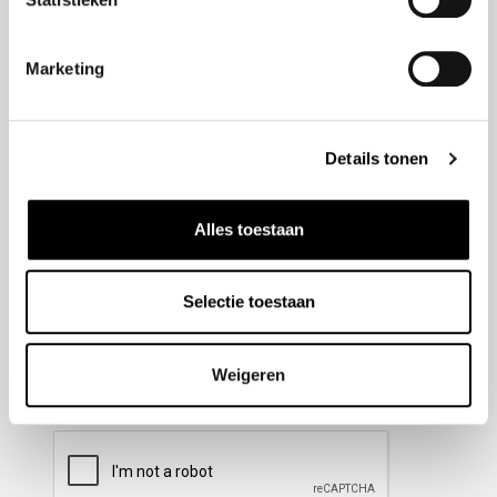
Nieuwsbrief aanmelden
Marketing
Meld u aan voor onze nieuwsbrief en blijf altijd op de
hoogte van de laatste ontwikkelingen binnen Honda
Details tonen
Wesselink.
Naam
(Vereist)
Alles toestaan
Selectie toestaan
E-mailadres
(Vereist)
Weigeren
CAPTCHA