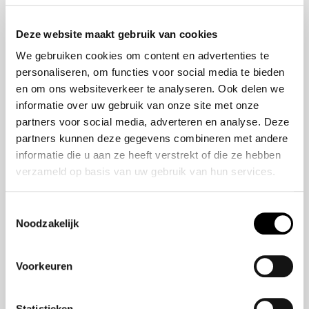
Onze historie
ZR-V e:HEV
Onze mensen
CR-V e:HEV &
Deze website maakt gebruik van cookies
e:PHEV
We gebruiken cookies om content en advertenties te
HR-V e:HEV
personaliseren, om functies voor social media te bieden
Civic e:HEV
en om ons websiteverkeer te analyseren. Ook delen we
Jazz e:HEV
informatie over uw gebruik van onze site met onze
Civic Type R
partners voor social media, adverteren en analyse. Deze
Prelude e:HEV
partners kunnen deze gegevens combineren met andere
informatie die u aan ze heeft verstrekt of die ze hebben
verzameld op basis van uw gebruik van hun services.
Navigatie
Vestigingen
Toestemmingsselectie
Noodzakelijk
Aanbod
Service
Voorkeuren
Nieuws
Statistieken