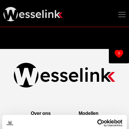
0
Over ons
Modellen
Over ons
e:Ny1