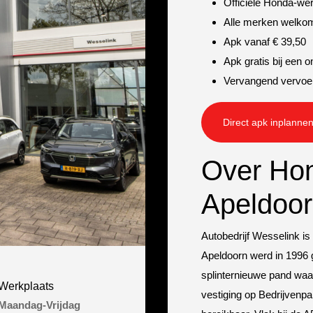
Officiële Honda-we
Alle merken welko
Apk vanaf € 39,50
Apk gratis bij een 
Vervangend vervoe
Direct apk inplanne
Over Ho
Apeldoo
Autobedrijf Wesselink is
Apeldoorn werd in 1996 
splinternieuwe pand waa
Werkplaats
vestiging op Bedrijvenp
Maandag-Vrijdag