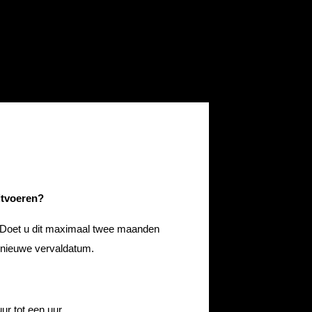
itvoeren?
 Doet u dit maximaal twee maanden
e nieuwe vervaldatum.
ur tot een uur.