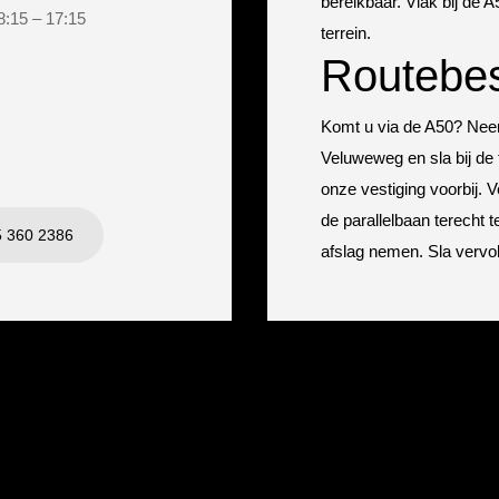
bereikbaar. Vlak bij de
8:15 – 17:15
terrein.
Routebes
Komt u via de A50? Neem
Veluweweg en sla bij de t
onze vestiging voorbij. 
de parallelbaan terecht
 360 2386
afslag nemen. Sla vervo