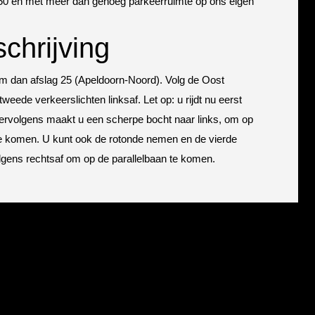
 A50 en met meer dan genoeg parkeerruimte op ons eigen
chrijving
 dan afslag 25 (Apeldoorn-Noord). Volg de Oost
weede verkeerslichten linksaf. Let op: u rijdt nu eerst
Vervolgens maakt u een scherpe bocht naar links, om op
 te komen. U kunt ook de rotonde nemen en de vierde
lgens rechtsaf om op de parallelbaan te komen.