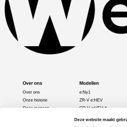
Over ons
Modellen
Over ons
e:Ny1
Onze historie
ZR-V e:HEV
Onze mensen
CR-V e:HEV &
e:PHEV
Deze website maakt gebru
HR-V e:HEV