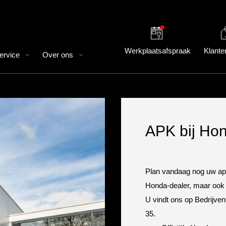
Werkplaatsafspraak
Klante
ervice
Over ons
APK bij Ho
Plan vandaag nog uw apk i
Honda-dealer, maar ook 
U vindt ons op Bedrijve
35.