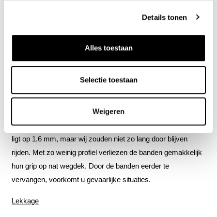
Details tonen
Wanneer moeten banden vervangen worden?
Er zijn verschillende redenen om de autobanden te
Alles toestaan
vervangen: te weinig profiel, bij lekkage en wanneer er
droogtescheurtjes ontstaan.
Selectie toestaan
Minimale profieldiepte
Weigeren
Wij adviseren om zomerbanden te vervangen bij een
profieldiepte van minder dan 2,5 mm. Het wettelijke minimum
ligt op 1,6 mm, maar wij zouden niet zo lang door blijven
rijden. Met zo weinig profiel verliezen de banden gemakkelijk
hun grip op nat wegdek. Door de banden eerder te
vervangen, voorkomt u gevaarlijke situaties.
Lekkage