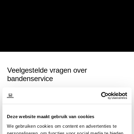
Veelgestelde vragen over
bandenservice
Doen jullie alleen bandenwissels?
Uiteraard wisselen we graag uw zomer- of winterbanden.
Deze website maakt gebruik van cookies
Maar advies is ook onderdeel van onze
bandenservice
.
We gebruiken cookies om content en advertenties te
Bijvoorbeeld wanneer uw banden toe zijn aan vervanging. Wij
personaliseren, om functies voor social media te bieden