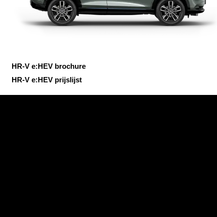
HR-V e:HEV brochure
HR-V e:HEV prijslijst
Civic e:HEV brochure