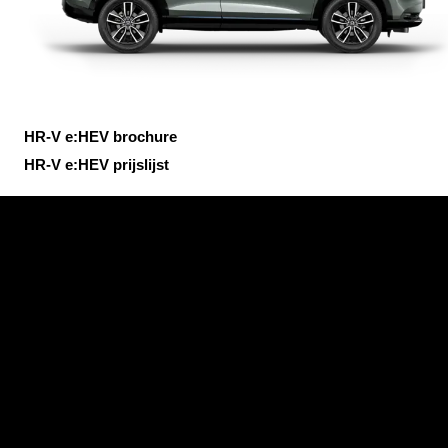
HR-V e:HEV brochure
HR-V e:HEV prijslijst
Civic e:HEV brochure