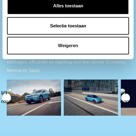
Alles toestaan
Dankzij Honda’s nieuwste elektrische aandrijflijn geniet u van
Selectie toestaan
een uitzonderlijk rijkarakter. De elektromotor levert een
vermogen van 204 pk en een koppel van 310 Nm, waardoor u
in slechts 7,6 seconden vanuit stilstand naar 100 km/u
Weigeren
accelereert. Kies naar wens de juiste balans tussen
vermogen, efficiëntie en rijgedrag met drie rijmodi: Economy,
Normal en Sport.