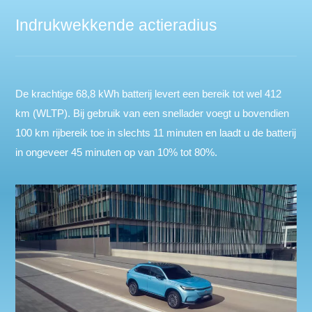
Indrukwekkende actieradius
De krachtige 68,8 kWh batterij levert een bereik tot wel 412
km (WLTP). Bij gebruik van een snellader voegt u bovendien
100 km rijbereik toe in slechts 11 minuten en laadt u de batterij
in ongeveer 45 minuten op van 10% tot 80%.