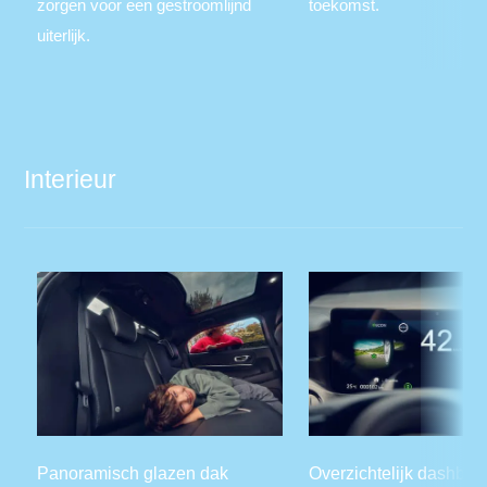
zorgen voor een gestroomlijnd
toekomst.
uiterlijk.
Interieur
Panoramisch glazen dak
Overzichtelijk dashboa