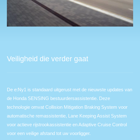
Veiligheid die verder gaat
De e:Ny1 is standaard uitgerust met de nieuwste updates van
de Honda SENSING bestuurdersassistentie. Deze
technologie omvat Collision Mitigation Braking System voor
automatische remassistentie, Lane Keeping Assist System
voor actieve rijstrookassistentie en Adaptive Cruise Control
voor een veilige afstand tot uw voorligger.