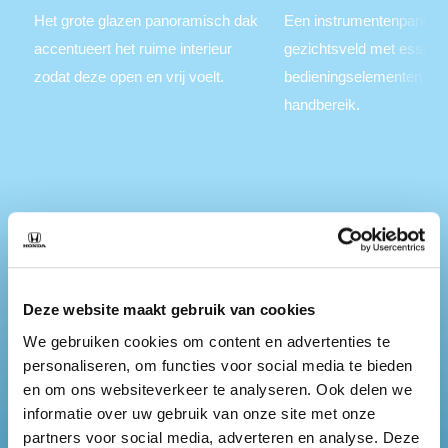
Het grote glazen panoramisch dak
Een instrumentenpaneel i
accentueert het ruime interieur
gezichtsveld met essenti
zodat deze open en vrij voelt.
bedieningselementen bi
handbereik.
Technologieën
Deze website maakt gebruik van cookies
Infotainmentsysteem
We gebruiken cookies om content en advertenties te
personaliseren, om functies voor social media te bieden
Een royaal 15,1″ Honda CONNECT infotainmentsysteem.
en om ons websiteverkeer te analyseren. Ook delen we
Met Android Auto en Apple CarPlay bent u altijd en overal
informatie over uw gebruik van onze site met onze
verbonden.
partners voor social media, adverteren en analyse. Deze